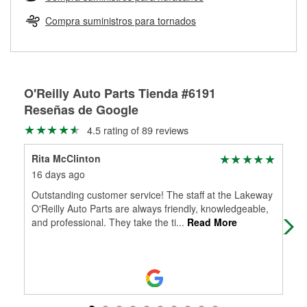
Más información sobre el Programa de Préstamo de
ser rectificados con seguridad. Si tus tambores o discos no
Herramientas de O'Reilly
pueden ser reutilizados, podemos ayudarte a encontrar las
Compra suministros para tornados
partes de reemplazo correctas para tu reparación.
Rectificación de tambores y discos de freno
O'Reilly Auto Parts Tienda #6191
Reseñas de Google
4.5 rating of 89 reviews
Rita McClinton
Emi
16 days ago
1 m
Outstanding customer service! The staff at the Lakeway
Ass
O'Reilly Auto Parts are always friendly, knowledgeable,
don
and professional. They take the ti
...
Read More
bat
Mo