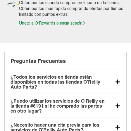
Obtén puntos cuando compres en línea o en la tienda.
Obtén puntos más rápido comprando ofertas por tiempo
limitado con puntos extras.
Únete a O'Rewards o inicia sesión
Preguntas Frecuentes
¿Todos los servicios en tienda están
disponibles en todas las tiendas O'Reilly
Auto Parts?
Todos los servicios gratuitos de tienda, incluyendo
¿Puedo utilizar los servicios de O'Reilly en
las pruebas de batería, pruebas de alternador y
la tienda #6191 si he comprado las partes
motor de arranque, revisión de la luz “Check Engine”
en otro lugar?
con O'Reilly VeriScan® e instalación de
Puedes solicitar la mayoría de los servicios en tienda
limpiaparabrisas o bombillas, están disponibles en
¿Necesito hacer una cita previa para los
de O'Reilly Auto Parts que estén disponibles en la
todas las tiendas O'Reilly Auto Parts. La tienda
servicios de O'Reilly Auto Parts?