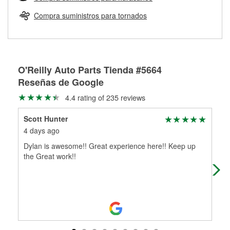
Más información sobre el Programa de Préstamo de
ser rectificados con seguridad. Si tus tambores o discos no
Herramientas de O'Reilly
pueden ser reutilizados, podemos ayudarte a encontrar las
Compra suministros para tornados
partes de reemplazo correctas para tu reparación.
Rectificación de tambores y discos de freno
O'Reilly Auto Parts Tienda #5664
Reseñas de Google
4.4 rating of 235 reviews
Scott Hunter
Qui
4 days ago
24 
Dylan is awesome!! Great experience here!! Keep up
Dyl
the Great work!!
guy
cor