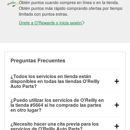
Obtén puntos cuando compres en línea o en la tienda.
Obtén puntos más rápido comprando ofertas por tiempo
limitado con puntos extras.
Únete a O'Rewards o inicia sesión
Preguntas Frecuentes
¿Todos los servicios en tienda están
disponibles en todas las tiendas O'Reilly
Auto Parts?
Todos los servicios gratuitos de tienda, incluyendo
¿Puedo utilizar los servicios de O'Reilly en
las pruebas de batería, pruebas de alternador y
la tienda #5664 si he comprado las partes
motor de arranque, revisión de la luz “Check Engine”
en otro lugar?
con O'Reilly VeriScan® e instalación de
Puedes solicitar la mayoría de los servicios en tienda
limpiaparabrisas o bombillas, están disponibles en
¿Necesito hacer una cita previa para los
de O'Reilly Auto Parts que estén disponibles en la
todas las tiendas O'Reilly Auto Parts. La tienda
servicios de O'Reilly Auto Parts?