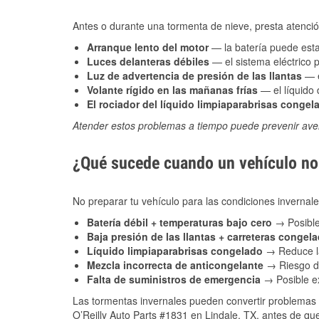
Antes o durante una tormenta de nieve, presta atención
Arranque lento del motor
— la batería puede estar
Luces delanteras débiles
— el sistema eléctrico 
Luz de advertencia de presión de las llantas
— e
Volante rígido en las mañanas frías
— el líquido d
El rociador del líquido limpiaparabrisas congel
Atender estos problemas a tiempo puede prevenir aver
¿Qué sucede cuando un vehículo no 
No preparar tu vehículo para las condiciones inverna
Batería débil + temperaturas bajo cero
→ Posible
Baja presión de las llantas + carreteras congel
Líquido limpiaparabrisas congelado
→ Reduce la
Mezcla incorrecta de anticongelante
→ Riesgo de
Falta de suministros de emergencia
→ Posible ex
Las tormentas invernales pueden convertir problemas 
O’Reilly Auto Parts #1831 en Lindale, TX, antes de que