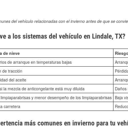
munes del vehículo relacionadas con el invierno antes de que se convie
e a los sistemas del vehículo en Lindale, TX?
a de nieve
Riesgo
ios de arranque en temperaturas bajas
Arranq
n de tracción
Pérdida
idad del aceite
Arranqu
i la mezcla de anticongelante está muy diluida
Daños e
o limpiaparabrisas y menor desempeño de los limpiaparabrisas
Baja vi
la carretera
Reducci
vertencia más comunes en invierno para tu veh