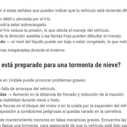
 a estas señales que pueden indicar que tu vehículo está teniendo difi
 débil o afectada por el frío.
podría estar sobrecargado.
l frío reduce la presión, lo que afecta el manejo del vehículo.
e la dirección asistida o las llantas frías pueden dificultar el manejo.
ado
— el nivel del líquido puede ser bajo o estar congelado, lo que reduc
ías inesperadas durante el invierno.
está preparado para una tormenta de nieve?
les en Lindale puede provocar problemas graves:
 falla de arranque del vehículo.
adas
→ Aumento en la distancia de frenado y reducción de la tracción.
 visibilidad durante nieve o hielo.
 fisuras en el bloque del motor o en la culata por la expansión del refr
posición a condiciones peligrosas si quedas varado en la carretera.
de mantenimiento menores en fallas mecánicas graves. Encuentra las p
 llegue una tormenta, para asegurarte de que tu vehículo esté listo pa