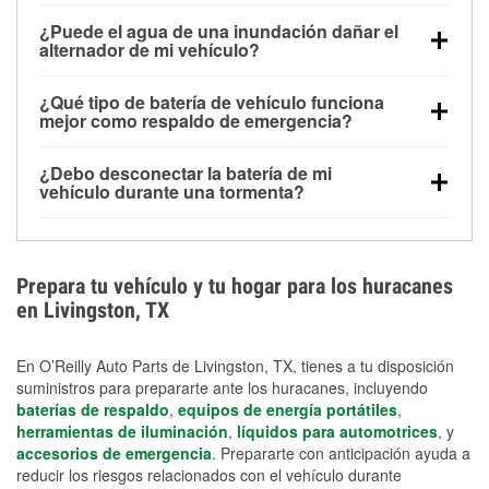
Una batería completamente cargada puede
¿Puede el agua de una inundación dañar el
alimentar pequeños accesorios durante un tiempo
alternador de mi vehículo?
limitado, pero el uso repetido sin conducir el vehículo
Sí. Los alternadores suelen estar montados en la
puede descargarla rápidamente. Se recomienda
¿Qué tipo de batería de vehículo funciona
parte baja del compartimento del motor y pueden
contar con un equipo de carga de respaldo para
mejor como respaldo de emergencia?
dañarse si se sumergen, lo que puede provocar una
cortes prolongados.
Las baterías AGM y marinas se usan comúnmente
falla en el sistema de carga y que la batería se agote
¿Debo desconectar la batería de mi
para aplicaciones de ciclo profundo porque son
días después de la exposición.
vehículo durante una tormenta?
selladas, resistentes a las vibraciones y más
Desconectarla puede ayudar a prevenir ciertas
adecuadas para ciclos repetidos de descarga
sobrecargas eléctricas, pero no te protegerá contra
profunda y recarga.
los daños por inundación. Evitar el agua estancada y
Prepara tu vehículo y tu hogar para los huracanes
preparar opciones de carga de respaldo son
en Livingston, TX
medidas de protección más efectivas.
En O’Reilly Auto Parts de Livingston, TX, tienes a tu disposición
suministros para prepararte ante los huracanes, incluyendo
baterías de respaldo
,
equipos de energía portátiles
,
herramientas de iluminación
,
líquidos para automotrices
, y
accesorios de emergencia
. Prepararte con anticipación ayuda a
reducir los riesgos relacionados con el vehículo durante