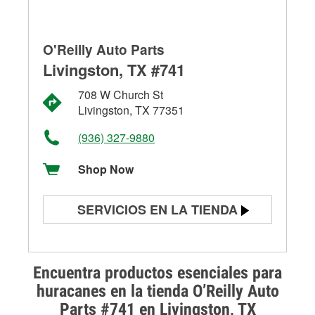
O'Reilly Auto Parts
Livingston, TX #741
708 W Church St
Livingston, TX 77351
(936) 327-9880
Shop Now
SERVICIOS EN LA TIENDA
Prueba de batería
Prueba de alternadores y
Encuentra productos esenciales para
arrancadores
huracanes en la tienda O’Reilly Auto
Parts #741 en Livingston, TX
Revisión de la luz "Check Engine"