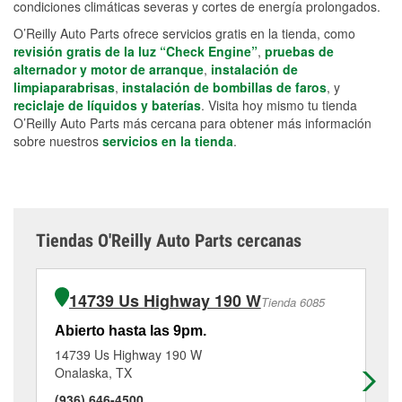
condiciones climáticas severas y cortes de energía prolongados.
O’Reilly Auto Parts ofrece servicios gratis en la tienda, como
revisión gratis de la luz “Check Engine”
,
pruebas de
alternador y motor de arranque
,
instalación de
limpiaparabrisas
,
instalación de bombillas de faros
, y
reciclaje de líquidos y baterías
. Visita hoy mismo tu tienda
O’Reilly Auto Parts más cercana para obtener más información
sobre nuestros
servicios en la tienda
.
Tiendas O'Reilly Auto Parts cercanas
14739 Us Highway 190 W
Tienda 6085
Abierto hasta las 9pm.
Ab
14739 Us Highway 190 W
19
Onalaska, TX
Sh
(936) 646-4500
(9