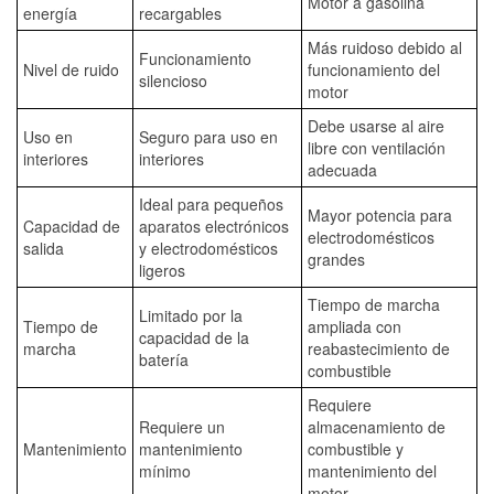
Motor a gasolina
energía
recargables
Más ruidoso debido al
Funcionamiento
Nivel de ruido
funcionamiento del
silencioso
motor
Debe usarse al aire
Uso en
Seguro para uso en
libre con ventilación
interiores
interiores
adecuada
Ideal para pequeños
Mayor potencia para
Capacidad de
aparatos electrónicos
electrodomésticos
salida
y electrodomésticos
grandes
ligeros
Tiempo de marcha
Limitado por la
Tiempo de
ampliada con
capacidad de la
marcha
reabastecimiento de
batería
combustible
Requiere
Requiere un
almacenamiento de
Mantenimiento
mantenimiento
combustible y
mínimo
mantenimiento del
motor