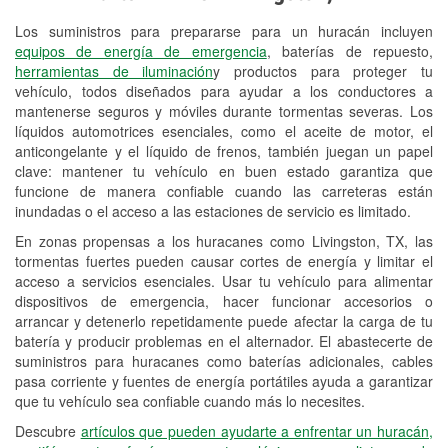
Los suministros para prepararse para un huracán incluyen
Reciclaje de baterías y aceite
equipos de energía de emergencia
, baterías de repuesto,
herramientas de iluminación
y productos para proteger tu
Instalación de bombillas de faros
vehículo, todos diseñados para ayudar a los conductores a
Instalación de limpiaparabrisas
mantenerse seguros y móviles durante tormentas severas. Los
líquidos automotrices esenciales, como el aceite de motor, el
Programa de Préstamo de
anticongelante y el líquido de frenos, también juegan un papel
clave: mantener tu vehículo en buen estado garantiza que
Herramientas
funcione de manera confiable cuando las carreteras están
inundadas o el acceso a las estaciones de servicio es limitado.
Rectificación de tambores y discos de
freno
En zonas propensas a los huracanes como Livingston, TX, las
tormentas fuertes pueden causar cortes de energía y limitar el
Mangueras hidráulicas a la medida
acceso a servicios esenciales. Usar tu vehículo para alimentar
dispositivos de emergencia, hacer funcionar accesorios o
Hurricane Supplies
arrancar y detenerlo repetidamente puede afectar la carga de tu
batería y producir problemas en el alternador. El abastecerte de
Tornado Supplies
suministros para huracanes como baterías adicionales, cables
pasa corriente y fuentes de energía portátiles ayuda a garantizar
Conoce más
que tu vehículo sea confiable cuando más lo necesites.
Descubre
artículos que pueden ayudarte a enfrentar un huracán,