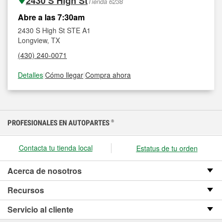
2430 S High St
Tienda 6238
Abre a las 7:30am
2430 S High St STE A1
Longview, TX
(430) 240-0071
Detalles
|
Cómo llegar
|
Compra ahora
PROFESIONALES EN AUTOPARTES
®
Contacta tu tienda local
Estatus de tu orden
Acerca de nosotros
Recursos
Servicio al cliente