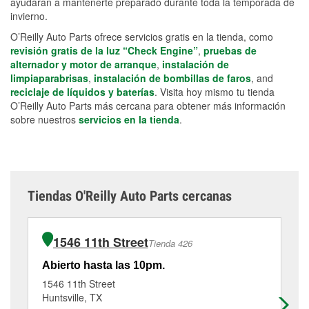
ayudarán a mantenerte preparado durante toda la temporada de
invierno.
O’Reilly Auto Parts ofrece servicios gratis en la tienda, como
revisión gratis de la luz “Check Engine”
,
pruebas de
alternador y motor de arranque
,
instalación de
limpiaparabrisas
,
instalación de bombillas de faros
, and
reciclaje de líquidos y baterías
. Visita hoy mismo tu tienda
O’Reilly Auto Parts más cercana para obtener más información
sobre nuestros
servicios en la tienda
.
Tiendas O'Reilly Auto Parts cercanas
1546 11th Street
Tienda 426
Abierto hasta las 10pm.
Ab
1546 11th Street
47
Huntsville, TX
Tri