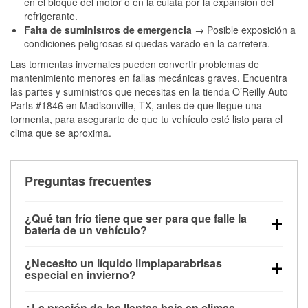
en el bloque del motor o en la culata por la expansión del
refrigerante.
Falta de suministros de emergencia
→ Posible exposición a
condiciones peligrosas si quedas varado en la carretera.
Las tormentas invernales pueden convertir problemas de
mantenimiento menores en fallas mecánicas graves. Encuentra
las partes y suministros que necesitas en la tienda O’Reilly Auto
Parts #1846 en Madisonville, TX, antes de que llegue una
tormenta, para asegurarte de que tu vehículo esté listo para el
clima que se aproxima.
Preguntas frecuentes
¿Qué tan frío tiene que ser para que falle la
batería de un vehículo?
La capacidad de la batería comienza a disminuir por
¿Necesito un líquido limpiaparabrisas
debajo de los 32 °F y puede perder hasta la mitad de
especial en invierno?
su potencia de arranque cerca de los 0 °F, lo que
Sí. El líquido limpiaparabrisas para invierno resiste
aumenta la probabilidad de que el vehículo no
¿La presión de las llantas baja en climas