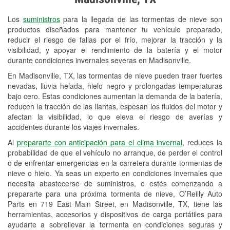
Revisión de la luz "Check Engine"
Los
suministros
para la llegada de las tormentas de nieve son
Reciclaje de baterías y aceite
productos diseñados para mantener tu vehículo preparado,
reducir el riesgo de fallas por el frío, mejorar la tracción y la
Instalación de bombillas de faros
visibilidad, y apoyar el rendimiento de la batería y el motor
Instalación de limpiaparabrisas
durante condiciones invernales severas en Madisonville.
En Madisonville, TX, las tormentas de nieve pueden traer fuertes
Programa de Préstamo de
nevadas, lluvia helada, hielo negro y prolongadas temperaturas
Herramientas
bajo cero. Estas condiciones aumentan la demanda de la batería,
reducen la tracción de las llantas, espesan los fluidos del motor y
Rectificación de tambores y discos de
afectan la visibilidad, lo que eleva el riesgo de averías y
freno
accidentes durante los viajes invernales.
Al
prepararte con anticipación para el clima invernal
, reduces la
Mangueras hidráulicas a la medida
probabilidad de que el vehículo no arranque, de perder el control
o de enfrentar emergencias en la carretera durante tormentas de
Hurricane Supplies
nieve o hielo. Ya seas un experto en condiciones invernales que
necesita abastecerse de suministros, o estés comenzando a
Snowstorm Supplies
prepararte para una próxima tormenta de nieve, O’Reilly Auto
Parts en 719 East Main Street, en Madisonville, TX, tiene las
Tornado Supplies
herramientas, accesorios y dispositivos de carga portátiles para
Conoce más
ayudarte a sobrellevar la tormenta en condiciones seguras y