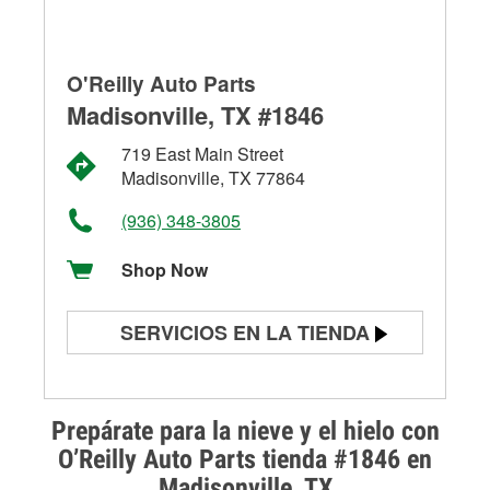
O'Reilly Auto Parts
Madisonville, TX #1846
719 East Main Street
Madisonville, TX 77864
(936) 348-3805
Shop Now
SERVICIOS EN LA TIENDA
Prueba de batería
Prueba de alternadores y
Prepárate para la nieve y el hielo con
arrancadores
O’Reilly Auto Parts tienda #1846 en
Madisonville, TX