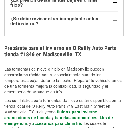
la congelación y ayuda a disolver la sal y la nieve
arranque.
fríos?
derretida en la carretera para mejorar la visibilidad.
Sí. La presión de las llantas normalmente disminuye
¿Se debe revisar el anticongelante antes
alrededor de 1 PSI por cada 10 °F que baja la
del invierno?
temperatura. Puedes obtener más información sobre
Sí. Una mezcla adecuada del anticongelante protege
la baja presión en invierno en nuestro artículo.
el motor contra la congelación, las grietas internas y
el sobrecalentamiento en condiciones de frío
Prepárate para el invierno en O’Reilly Auto Parts
extremo. Aprende cómo comprobar la protección
tienda #1846 en Madisonville, TX
anticongelante en nuestra sección How-To.
Las tormentas de nieve o hielo en Madisonville pueden
desarrollarse rápidamente, especialmente cuando las
temperaturas bajan durante la noche. Preparar tu vehículo antes
de una tormenta mejora la confiabilidad, la seguridad y el
desempeño de arranque en frío.
Los suministros para tormentas de nieve están disponibles en tu
tienda local de O’Reilly Auto Parts 719 East Main Street en
Madisonville, TX, incluyendo
fluidos para invierno
,
arrancadores de batería
y
baterías automotrices
,
kits de
emergencia
, y
accesorios para clima frío
los cuales te