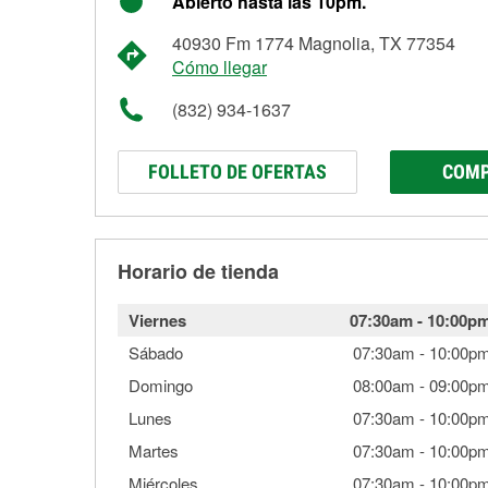
Abierto hasta las 10pm.
40930 Fm 1774 Magnolia, TX 77354
Cómo llegar
(832) 934-1637
FOLLETO DE OFERTAS
COMP
Horario de tienda
Viernes
07:30am
-
10:00p
Sábado
07:30am
-
10:00p
Domingo
08:00am
-
09:00p
Lunes
07:30am
-
10:00p
Martes
07:30am
-
10:00p
Miércoles
07:30am
-
10:00p