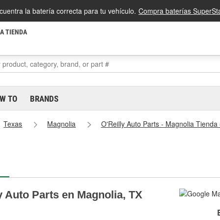
cuentra la batería correcta para tu vehículo.
Compra baterías SuperSta
LA TIENDA
W TO
BRANDS
Texas
Magnolia
O'Reilly Auto Parts - Magnolia Tienda
y Auto Parts en Magnolia, TX