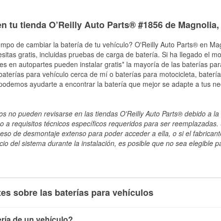
n tu tienda O’Reilly Auto Parts® #1856 de Magnolia,
empo de cambiar la batería de tu vehículo? O'Reilly Auto Parts® en Mag
esitas gratis, incluidas pruebas de carga de batería. Si ha llegado el 
les en autopartes pueden instalar gratis* la mayoría de las baterías pa
terías para vehículo cerca de mí o baterías para motocicleta, batería
 podemos ayudarte a encontrar la batería que mejor se adapte a tus ne
s no pueden revisarse en las tiendas O'Reilly Auto Parts® debido a la 
o a requisitos técnicos específicos requeridos para ser reemplazadas. S
ceso de desmontaje extenso para poder acceder a ella, o si el fabricant
cio del sistema durante la instalación, es posible que no sea elegible pa
es sobre las baterías para vehículos
ría de un vehículo?