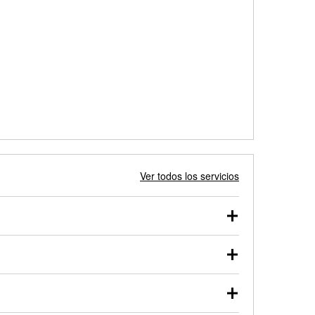
Ver todos los servicios
 autos, camionetas, SUVs, vehículos comerciales y
 probarse dentro o fuera del vehículo y cargarse en
uno de nuestros profesionales te ayudará a encontrar
otor de arranque o alternador. Lleva tu vehículo a tu
y arranque en el estacionamiento, o desmonta el
rueben.