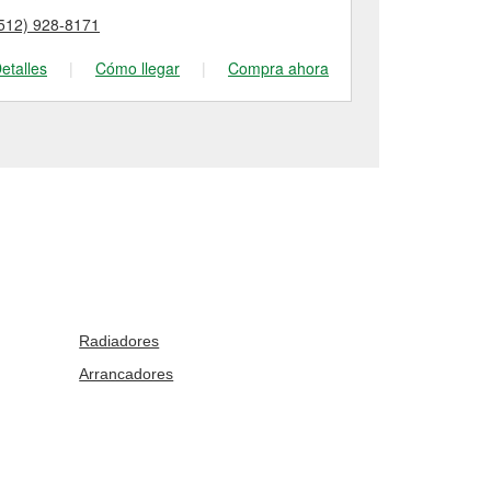
512) 928-8171
(737) 236-53
etalles
|
Cómo llegar
|
Compra ahora
Detalles
|
Radiadores
Arrancadores