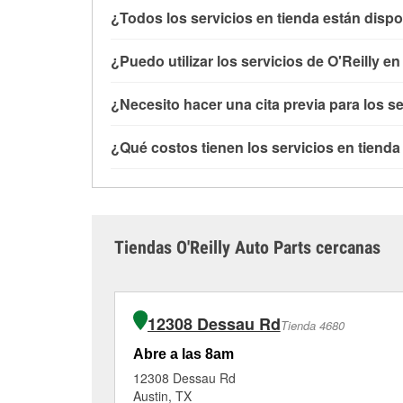
¿Todos los servicios en tienda están dispo
Todos los servicios gratuitos de tienda, inclu
¿Puedo utilizar los servicios de O'Reilly e
con O'Reilly VeriScan® e instalación de limpi
de Manor, TX también ofrece servicios espec
Puedes solicitar la mayoría de los servicios 
¿Necesito hacer una cita previa para los se
tambores y discos de freno.
Si el servicio que
comprado las partes en otro sitio. Los servici
cuentan con estos servicios.
independientemente de si has comprado los art
No es necesario agendar una cita para ninguno
¿Qué costos tienen los servicios en tienda
baterías o limpiaparabrisas requieren que las 
un profesional en autopartes por el servicio q
instalación cuando se recoja la orden en la t
que tengas que esperar unos minutos, pero el 
Aunque muchos de los servicios de la tienda 
290 East, Manor, TX.
carretera cuanto antes.
la revisión de la luz “Check Engine” con O'Rei
o la instalación de bombillas requieren la com
rectificado de discos y tambores de freno, ti
Tiendas O'Reilly Auto Parts cercanas
información.
12308 Dessau Rd
Tienda 4680
Abre a las 8am
12308 Dessau Rd
Austin, TX