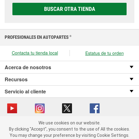
elegir la que sea correcta para tu vehículo y
BUSCAR OTRA TIENDA
presupuesto.
PROFESIONALES EN AUTOPARTES
®
Contacta tu tienda local
Estatus de tu orden
Acerca de nosotros
Recursos
Servicio al cliente
We use cookies on our website.
Copyright © 2008-2026 O’Reilly Auto Parts v OST_3.2.0.0.729 (3) cv1361
We use cookies on our website. By clicking "Accept", you consent
By clicking "Accept", you consent to the use of All the cookies.
catalog_main
to the use of All the cookies.
You may change your preference by visiting Cookie Settings.
You may change your preference by visiting Cookie Settings.