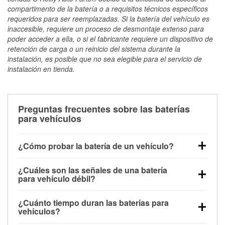
compartimento de la batería o a requisitos técnicos específicos
requeridos para ser reemplazadas. Si la batería del vehículo es
inaccesible, requiere un proceso de desmontaje extenso para
poder acceder a ella, o si el fabricante requiere un dispositivo de
retención de carga o un reinicio del sistema durante la
instalación, es posible que no sea elegible para el servicio de
instalación en tienda.
Preguntas frecuentes sobre las baterías
para vehículos
¿Cómo probar la batería de un vehículo?
Puedes probar la batería de un vehículo de varias
¿Cuáles son las señales de una batería
maneras. El método más rápido es utilizar un
para vehículo débil?
multímetro: con el vehículo apagado, conecta los
Una batería débil suele dar algunas señales de
cables a las terminales de la batería y verifica el
¿Cuánto tiempo duran las baterías para
advertencia. Un arranque lento del motor, faros
voltaje: una batería en buen estado y totalmente
vehículos?
tenues, chasquidos al girar la llave o luces de
cargada debería indicar unos 12.6 voltios. Es