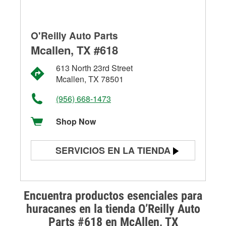
O'Reilly Auto Parts
Mcallen, TX #618
613 North 23rd Street
Mcallen, TX 78501
(956) 668-1473
Shop Now
SERVICIOS EN LA TIENDA
Prueba de batería
Prueba de alternadores y
Encuentra productos esenciales para
arrancadores
huracanes en la tienda O’Reilly Auto
Parts #618 en McAllen, TX
Revisión de la luz "Check Engine"