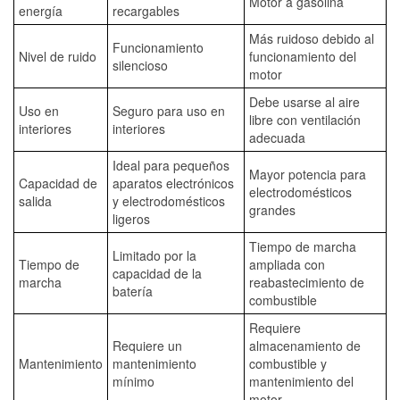
Motor a gasolina
energía
recargables
Más ruidoso debido al
Funcionamiento
Nivel de ruido
funcionamiento del
silencioso
motor
Debe usarse al aire
Uso en
Seguro para uso en
libre con ventilación
interiores
interiores
adecuada
Ideal para pequeños
Mayor potencia para
Capacidad de
aparatos electrónicos
electrodomésticos
salida
y electrodomésticos
grandes
ligeros
Tiempo de marcha
Limitado por la
Tiempo de
ampliada con
capacidad de la
marcha
reabastecimiento de
batería
combustible
Requiere
Requiere un
almacenamiento de
Mantenimiento
mantenimiento
combustible y
mínimo
mantenimiento del
motor