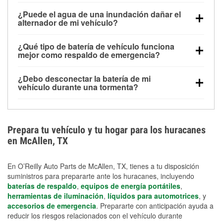
Una batería completamente cargada puede
¿Puede el agua de una inundación dañar el
alimentar pequeños accesorios durante un tiempo
alternador de mi vehículo?
limitado, pero el uso repetido sin conducir el vehículo
Sí. Los alternadores suelen estar montados en la
puede descargarla rápidamente. Se recomienda
¿Qué tipo de batería de vehículo funciona
parte baja del compartimento del motor y pueden
contar con un equipo de carga de respaldo para
mejor como respaldo de emergencia?
dañarse si se sumergen, lo que puede provocar una
cortes prolongados.
Las baterías AGM y marinas se usan comúnmente
falla en el sistema de carga y que la batería se agote
¿Debo desconectar la batería de mi
para aplicaciones de ciclo profundo porque son
días después de la exposición.
vehículo durante una tormenta?
selladas, resistentes a las vibraciones y más
Desconectarla puede ayudar a prevenir ciertas
adecuadas para ciclos repetidos de descarga
sobrecargas eléctricas, pero no te protegerá contra
profunda y recarga.
los daños por inundación. Evitar el agua estancada y
Prepara tu vehículo y tu hogar para los huracanes
preparar opciones de carga de respaldo son
en McAllen, TX
medidas de protección más efectivas.
En O’Reilly Auto Parts de McAllen, TX, tienes a tu disposición
suministros para prepararte ante los huracanes, incluyendo
baterías de respaldo
,
equipos de energía portátiles
,
herramientas de iluminación
,
líquidos para automotrices
, y
accesorios de emergencia
. Prepararte con anticipación ayuda a
reducir los riesgos relacionados con el vehículo durante