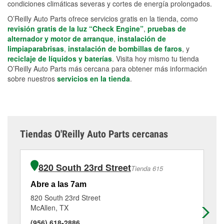
condiciones climáticas severas y cortes de energía prolongados.
O’Reilly Auto Parts ofrece servicios gratis en la tienda, como
revisión gratis de la luz “Check Engine”
,
pruebas de
alternador y motor de arranque
,
instalación de
limpiaparabrisas
,
instalación de bombillas de faros
, y
reciclaje de líquidos y baterías
. Visita hoy mismo tu tienda
O’Reilly Auto Parts más cercana para obtener más información
sobre nuestros
servicios en la tienda
.
Tiendas O'Reilly Auto Parts cercanas
820 South 23rd Street
Tienda 615
Abre a las 7am
Ab
820 South 23rd Street
18
McAllen, TX
Mc
(956) 618-2886
(9