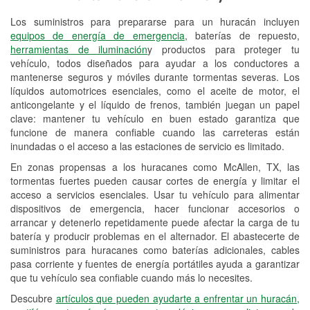
Los suministros para prepararse para un huracán incluyen
Reciclaje de baterías y aceite
equipos de energía de emergencia
, baterías de repuesto,
herramientas de iluminación
y productos para proteger tu
Instalación de bombillas de faros
vehículo, todos diseñados para ayudar a los conductores a
Instalación de limpiaparabrisas
mantenerse seguros y móviles durante tormentas severas. Los
líquidos automotrices esenciales, como el aceite de motor, el
Programa de Préstamo de
anticongelante y el líquido de frenos, también juegan un papel
clave: mantener tu vehículo en buen estado garantiza que
Herramientas
funcione de manera confiable cuando las carreteras están
inundadas o el acceso a las estaciones de servicio es limitado.
Rectificación de tambores y discos de
freno
En zonas propensas a los huracanes como McAllen, TX, las
tormentas fuertes pueden causar cortes de energía y limitar el
Hurricane Supplies
acceso a servicios esenciales. Usar tu vehículo para alimentar
dispositivos de emergencia, hacer funcionar accesorios o
Tornado Supplies
arrancar y detenerlo repetidamente puede afectar la carga de tu
batería y producir problemas en el alternador. El abastecerte de
Conoce más
suministros para huracanes como baterías adicionales, cables
pasa corriente y fuentes de energía portátiles ayuda a garantizar
Idiomas adicionales
que tu vehículo sea confiable cuando más lo necesites.
Español
Descubre
artículos que pueden ayudarte a enfrentar un huracán,