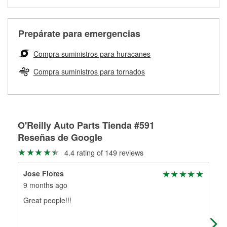
medirán tus tambores o discos para determinar si pueden
Más información sobre el Programa de Préstamo de
ser rectificados con seguridad. Si tus tambores o discos no
Herramientas de O'Reilly
pueden ser reutilizados, podemos ayudarte a encontrar las
Prepárate para emergencias
partes de reemplazo correctas para tu reparación.
Rectificación de tambores y discos de freno
Compra suministros para huracanes
Compra suministros para tornados
O'Reilly Auto Parts Tienda #591
Reseñas de Google
4.4 rating of 149 reviews
Jose Flores
zul
9 months ago
10 
Great people!!!
(Tr
(Or