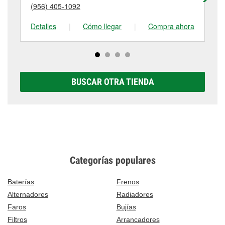
(956) 405-1092
(9
tienda #591 para obtener más información.
Detalles
|
Cómo llegar
|
Compra ahora
De
BUSCAR OTRA TIENDA
Categorías populares
Baterías
Frenos
Alternadores
Radiadores
Faros
Bujías
Filtros
Arrancadores