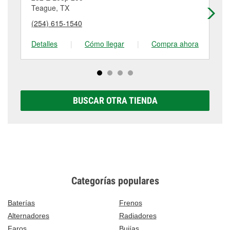
tambores de freno, tienen un pequeño costo que
más detalles, contáctanos al
(254) 562-9822
o
Teague, TX
Fai
puede variar según la tienda. Contacta o visita la
visítanos en 923 East Milam Street, Mexia, TX.
(254) 615-1540
(9
tienda #761 para obtener más información.
Detalles
|
Cómo llegar
|
Compra ahora
De
BUSCAR OTRA TIENDA
Categorías populares
Baterías
Frenos
Alternadores
Radiadores
Faros
Bujías