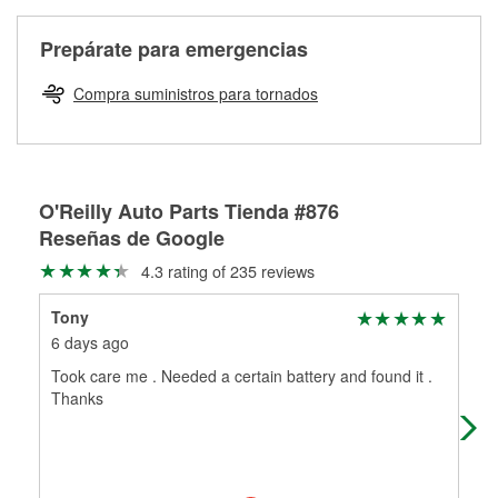
Más información sobre el Programa de Préstamo de
ser rectificados con seguridad. Si tus tambores o discos no
Herramientas de O'Reilly
pueden ser reutilizados, podemos ayudarte a encontrar las
Prepárate para emergencias
partes de reemplazo correctas para tu reparación.
Rectificación de tambores y discos de freno
Compra suministros para tornados
O'Reilly Auto Parts Tienda #876
Reseñas de Google
4.3 rating of 235 reviews
Tony
do
6 days ago
21 
Took care me . Needed a certain battery and found it .
Goo
Thanks