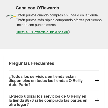
Gana con O'Rewards
Obtén puntos cuando compres en línea o en la tienda.
Obtén puntos más rápido comprando ofertas por tiempo
limitado con puntos extras.
Únete a O'Rewards o inicia sesión
Preguntas Frecuentes
¿Todos los servicios en tienda están
disponibles en todas las tiendas O'Reilly
Auto Parts?
Todos los servicios gratuitos de tienda, incluyendo
¿Puedo utilizar los servicios de O'Reilly en
las pruebas de batería, pruebas de alternador y
la tienda #876 si he comprado las partes en
motor de arranque, revisión de la luz “Check Engine”
otro lugar?