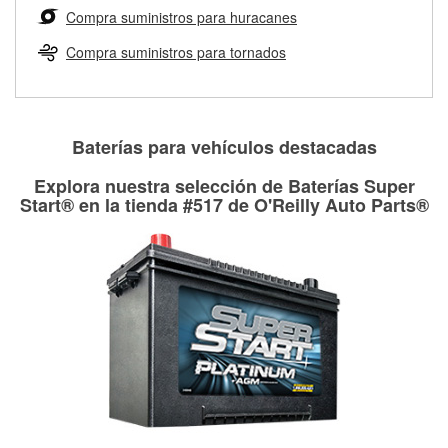
medirán tus tambores o discos para determinar si pueden
Compra suministros para huracanes
Más información sobre el Programa de Préstamo de
ser rectificados con seguridad. Si tus tambores o discos no
Herramientas de O'Reilly
pueden ser reutilizados, podemos ayudarte a encontrar las
Compra suministros para tornados
partes de reemplazo correctas para tu reparación.
Rectificación de tambores y discos de freno
Baterías para vehículos destacadas
Explora nuestra selección de Baterías Super
Start® en la tienda #517 de O'Reilly Auto Parts®