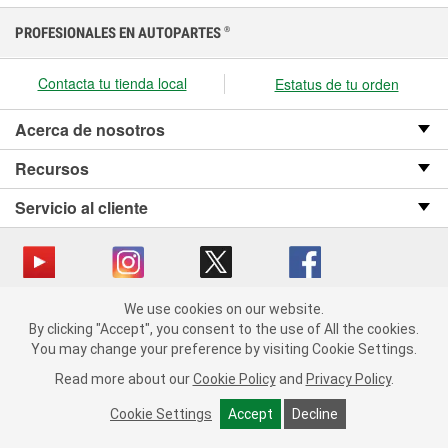
PROFESIONALES EN AUTOPARTES
®
Contacta tu tienda local
Estatus de tu orden
Acerca de nosotros
Recursos
Servicio al cliente
We use cookies on our website.
Copyright © 2008-2026 O’Reilly Auto Parts v OST_3.2.0.0.729 (3) cv1361
We use cookies on our website. By clicking "Accept", you consent
By clicking "Accept", you consent to the use of All the cookies.
catalog_main
to the use of All the cookies.
You may change your preference by visiting Cookie Settings.
You may change your preference by visiting Cookie Settings.
Política de privacidad
Ley de transparencia en las cadenas de suministro
Read more about our
Read more about our
Cookie Policy
Cookie Policy
and
and
Privacy Policy
Privacy Policy
.
.
de California
Cookie Settings
Cookie Settings
Accept
Accept
Decline
Decline