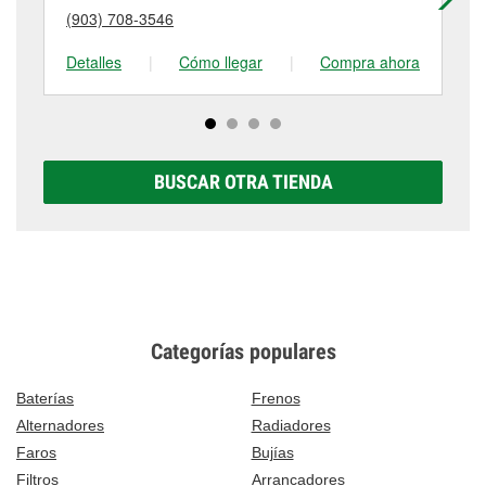
puede variar según la tienda. Contacta o visita la
más detalles, contáctanos al
(903) 572-4889
o
(903) 708-3546
(9
tienda #385 para obtener más información.
visítanos en 820 S Jefferson Avenue, Mount
Pleasant, TX.
Detalles
|
Cómo llegar
|
Compra ahora
De
BUSCAR OTRA TIENDA
Categorías populares
Baterías
Frenos
Alternadores
Radiadores
Faros
Bujías
Filtros
Arrancadores