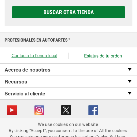
opciones AGM, Premium, Extreme y Platinum para
elegir la que sea correcta para tu vehículo y
BUSCAR OTRA TIENDA
presupuesto.
PROFESIONALES EN AUTOPARTES
®
Contacta tu tienda local
Estatus de tu orden
Acerca de nosotros
Recursos
Servicio al cliente
We use cookies on our website.
Copyright © 2008-2026 O’Reilly Auto Parts v OST_3.2.0.0.729 (3) cv1361
We use cookies on our website. By clicking "Accept", you consent
By clicking "Accept", you consent to the use of All the cookies.
catalog_main
to the use of All the cookies.
You may change your preference by visiting Cookie Settings.