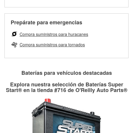
medirán tus tambores o discos para determinar si pueden
Más información sobre el Programa de Préstamo de
ser rectificados con seguridad. Si tus tambores o discos no
Herramientas de O'Reilly
pueden ser reutilizados, podemos ayudarte a encontrar las
Prepárate para emergencias
partes de reemplazo correctas para tu reparación.
Rectificación de tambores y discos de freno
Compra suministros para huracanes
Compra suministros para tornados
Baterías para vehículos destacadas
Explora nuestra selección de Baterías Super
Start® en la tienda #716 de O'Reilly Auto Parts®