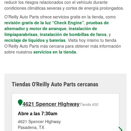
reducir los riesgos relacionados con el vehículo durante
condiciones climáticas severas y cortes de energía prolongados.
O’Reilly Auto Parts ofrece servicios gratis en la tienda, como
revisión gratis de la luz “Check Engine”
,
pruebas de
alternador y motor de arranque
,
instalación de
limpiaparabrisas
,
instalación de bombillas de faros
, y
reciclaje de líquidos y baterías
. Visita hoy mismo tu tienda
O’Reilly Auto Parts más cercana para obtener más información
sobre nuestros
servicios en la tienda
.
Tiendas O'Reilly Auto Parts cercanas
4621 Spencer Highway
Tienda 630
Abre a las 7:30am
Ab
4621 Spencer Highway
17
Pasadena, TX
Pa