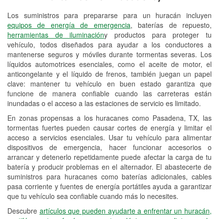
Los suministros para prepararse para un huracán incluyen
Reciclaje de baterías y aceite
equipos de energía de emergencia
, baterías de repuesto,
herramientas de iluminación
y productos para proteger tu
Instalación de bombillas de faros
vehículo, todos diseñados para ayudar a los conductores a
Instalación de limpiaparabrisas
mantenerse seguros y móviles durante tormentas severas. Los
líquidos automotrices esenciales, como el aceite de motor, el
Programa de Préstamo de
anticongelante y el líquido de frenos, también juegan un papel
clave: mantener tu vehículo en buen estado garantiza que
Herramientas
funcione de manera confiable cuando las carreteras están
inundadas o el acceso a las estaciones de servicio es limitado.
Rectificación de tambores y discos de
freno
En zonas propensas a los huracanes como Pasadena, TX, las
tormentas fuertes pueden causar cortes de energía y limitar el
Hurricane Supplies
acceso a servicios esenciales. Usar tu vehículo para alimentar
dispositivos de emergencia, hacer funcionar accesorios o
Tornado Supplies
arrancar y detenerlo repetidamente puede afectar la carga de tu
batería y producir problemas en el alternador. El abastecerte de
Conoce más
suministros para huracanes como baterías adicionales, cables
pasa corriente y fuentes de energía portátiles ayuda a garantizar
que tu vehículo sea confiable cuando más lo necesites.
Descubre
artículos que pueden ayudarte a enfrentar un huracán,