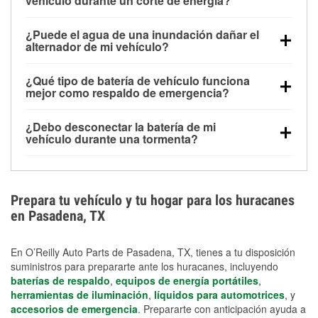
vehículo durante un corte de energía?
Una batería completamente cargada puede
¿Puede el agua de una inundación dañar el
alimentar pequeños accesorios durante un tiempo
alternador de mi vehículo?
limitado, pero el uso repetido sin conducir el vehículo
Sí. Los alternadores suelen estar montados en la
puede descargarla rápidamente. Se recomienda
¿Qué tipo de batería de vehículo funciona
parte baja del compartimento del motor y pueden
contar con un equipo de carga de respaldo para
mejor como respaldo de emergencia?
dañarse si se sumergen, lo que puede provocar una
cortes prolongados.
Las baterías AGM y marinas se usan comúnmente
falla en el sistema de carga y que la batería se agote
¿Debo desconectar la batería de mi
para aplicaciones de ciclo profundo porque son
días después de la exposición.
vehículo durante una tormenta?
selladas, resistentes a las vibraciones y más
Desconectarla puede ayudar a prevenir ciertas
adecuadas para ciclos repetidos de descarga
sobrecargas eléctricas, pero no te protegerá contra
profunda y recarga.
los daños por inundación. Evitar el agua estancada y
Prepara tu vehículo y tu hogar para los huracanes
preparar opciones de carga de respaldo son
en Pasadena, TX
medidas de protección más efectivas.
En O’Reilly Auto Parts de Pasadena, TX, tienes a tu disposición
suministros para prepararte ante los huracanes, incluyendo
baterías de respaldo
,
equipos de energía portátiles
,
herramientas de iluminación
,
líquidos para automotrices
, y
accesorios de emergencia
. Prepararte con anticipación ayuda a