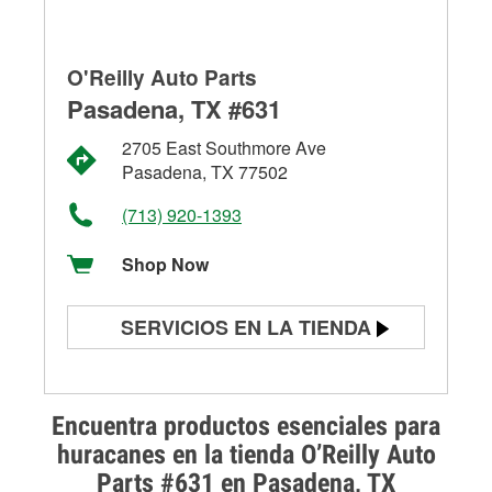
O'Reilly Auto Parts
Pasadena, TX #631
2705 East Southmore Ave
Pasadena, TX 77502
(713) 920-1393
Shop Now
SERVICIOS EN LA TIENDA
Prueba de batería
Prueba de alternadores y
Encuentra productos esenciales para
arrancadores
huracanes en la tienda O’Reilly Auto
Parts #631 en Pasadena, TX
Revisión de la luz "Check Engine"