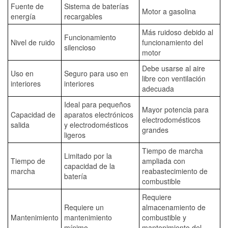
Fuente de
Sistema de baterías
Motor a gasolina
energía
recargables
Más ruidoso debido al
Funcionamiento
Nivel de ruido
funcionamiento del
silencioso
motor
Debe usarse al aire
Uso en
Seguro para uso en
libre con ventilación
interiores
interiores
adecuada
Ideal para pequeños
Mayor potencia para
Capacidad de
aparatos electrónicos
electrodomésticos
salida
y electrodomésticos
grandes
ligeros
Tiempo de marcha
Limitado por la
Tiempo de
ampliada con
capacidad de la
marcha
reabastecimiento de
batería
combustible
Requiere
Requiere un
almacenamiento de
Mantenimiento
mantenimiento
combustible y
mínimo
mantenimiento del