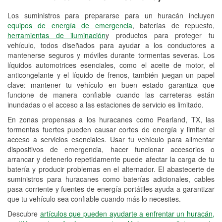
Los suministros para prepararse para un huracán incluyen
Reciclaje de baterías y aceite
equipos de energía de emergencia
, baterías de repuesto,
herramientas de iluminación
y productos para proteger tu
Instalación de bombillas de faros
vehículo, todos diseñados para ayudar a los conductores a
Instalación de limpiaparabrisas
mantenerse seguros y móviles durante tormentas severas. Los
líquidos automotrices esenciales, como el aceite de motor, el
Programa de Préstamo de
anticongelante y el líquido de frenos, también juegan un papel
clave: mantener tu vehículo en buen estado garantiza que
Herramientas
funcione de manera confiable cuando las carreteras están
inundadas o el acceso a las estaciones de servicio es limitado.
Rectificación de tambores y discos de
freno
En zonas propensas a los huracanes como Pearland, TX, las
tormentas fuertes pueden causar cortes de energía y limitar el
Hurricane Supplies
acceso a servicios esenciales. Usar tu vehículo para alimentar
dispositivos de emergencia, hacer funcionar accesorios o
Tornado Supplies
arrancar y detenerlo repetidamente puede afectar la carga de tu
batería y producir problemas en el alternador. El abastecerte de
Conoce más
suministros para huracanes como baterías adicionales, cables
pasa corriente y fuentes de energía portátiles ayuda a garantizar
que tu vehículo sea confiable cuando más lo necesites.
Descubre
artículos que pueden ayudarte a enfrentar un huracán,