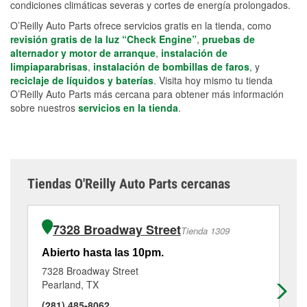
condiciones climáticas severas y cortes de energía prolongados.
O’Reilly Auto Parts ofrece servicios gratis en la tienda, como
revisión gratis de la luz “Check Engine”
,
pruebas de
alternador y motor de arranque
,
instalación de
limpiaparabrisas
,
instalación de bombillas de faros
, y
reciclaje de líquidos y baterías
. Visita hoy mismo tu tienda
O’Reilly Auto Parts más cercana para obtener más información
sobre nuestros
servicios en la tienda
.
Tiendas O'Reilly Auto Parts cercanas
7328 Broadway Street
Tienda 1309
Abierto hasta las 10pm.
Ab
7328 Broadway Street
10
Pearland, TX
Ho
(281) 485-8062
(7