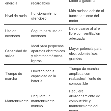
Motor a gasolina
energía
recargables
Más ruidoso debido al
Funcionamiento
Nivel de ruido
funcionamiento del
silencioso
motor
Debe usarse al aire
Uso en
Seguro para uso en
libre con ventilación
interiores
interiores
adecuada
Ideal para pequeños
Mayor potencia para
Capacidad de
aparatos electrónicos
electrodomésticos
salida
y electrodomésticos
grandes
ligeros
Tiempo de marcha
Limitado por la
Tiempo de
ampliada con
capacidad de la
marcha
reabastecimiento de
batería
combustible
Requiere
Requiere un
almacenamiento de
Mantenimiento
mantenimiento
combustible y
mínimo
mantenimiento del
motor