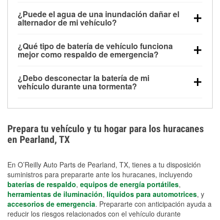
Una batería completamente cargada puede
¿Puede el agua de una inundación dañar el
alimentar pequeños accesorios durante un tiempo
alternador de mi vehículo?
limitado, pero el uso repetido sin conducir el vehículo
Sí. Los alternadores suelen estar montados en la
puede descargarla rápidamente. Se recomienda
¿Qué tipo de batería de vehículo funciona
parte baja del compartimento del motor y pueden
contar con un equipo de carga de respaldo para
mejor como respaldo de emergencia?
dañarse si se sumergen, lo que puede provocar una
cortes prolongados.
Las baterías AGM y marinas se usan comúnmente
falla en el sistema de carga y que la batería se agote
¿Debo desconectar la batería de mi
para aplicaciones de ciclo profundo porque son
días después de la exposición.
vehículo durante una tormenta?
selladas, resistentes a las vibraciones y más
Desconectarla puede ayudar a prevenir ciertas
adecuadas para ciclos repetidos de descarga
sobrecargas eléctricas, pero no te protegerá contra
profunda y recarga.
los daños por inundación. Evitar el agua estancada y
Prepara tu vehículo y tu hogar para los huracanes
preparar opciones de carga de respaldo son
en Pearland, TX
medidas de protección más efectivas.
En O’Reilly Auto Parts de Pearland, TX, tienes a tu disposición
suministros para prepararte ante los huracanes, incluyendo
baterías de respaldo
,
equipos de energía portátiles
,
herramientas de iluminación
,
líquidos para automotrices
, y
accesorios de emergencia
. Prepararte con anticipación ayuda a
reducir los riesgos relacionados con el vehículo durante