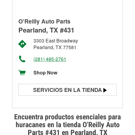
O'Reilly Auto Parts
Pearland, TX #431
3303 East Broadway
Pearland, TX 77581
(281) 485-2761
Shop Now
SERVICIOS EN LA TIENDA
Prueba de batería
Prueba de alternadores y
Encuentra productos esenciales para
arrancadores
huracanes en la tienda O’Reilly Auto
Parts #431 en Pearland, TX
Revisión de la luz "Check Engine"