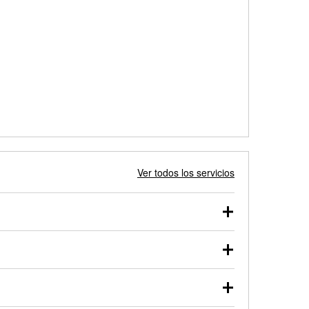
Ver todos los servicios
 autos, camionetas, SUVs, vehículos comerciales y
 probarse dentro o fuera del vehículo y cargarse en
uno de nuestros profesionales te ayudará a encontrar
otor de arranque o alternador. Lleva tu vehículo a tu
y arranque en el estacionamiento, o desmonta el
rueben.