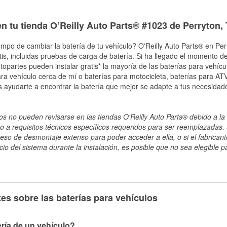
n tu tienda O’Reilly Auto Parts® #1023 de Perryton,
empo de cambiar la batería de tu vehículo? O'Reilly Auto Parts® en Perr
tis, incluidas pruebas de carga de batería. Si ha llegado el momento de
topartes pueden instalar gratis* la mayoría de las baterías para vehíc
a vehículo cerca de mí o baterías para motocicleta, baterías para ATV,
 ayudarte a encontrar la batería que mejor se adapte a tus necesidad
s no pueden revisarse en las tiendas O'Reilly Auto Parts® debido a la 
o a requisitos técnicos específicos requeridos para ser reemplazadas. S
ceso de desmontaje extenso para poder acceder a ella, o si el fabricant
cio del sistema durante la instalación, es posible que no sea elegible pa
es sobre las baterías para vehículos
ría de un vehículo?