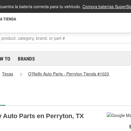
cuentra la batería correcta para tu vehículo.
Compra baterías SuperSta
LA TIENDA
W TO
BRANDS
Texas
O'Reilly Auto Parts - Perryton Tienda #1023
y Auto Parts en Perryton, TX