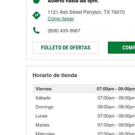
Abierto hasta las 9pm.
1121 Ash Street Perryton, TX 79070
Cómo llegar
(806) 435-3667
FOLLETO DE OFERTAS
COMP
Horario de tienda
Viernes
07:00am
-
09:00p
Sábado
07:00am
-
09:00p
Domingo
09:00am
-
08:00p
Lunes
07:00am
-
09:00p
Martes
07:00am
-
09:00p
Miércoles
07:00am
-
09:00p