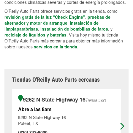
condiciones climáticas severas y cortes de energía prolongados.
O’Reilly Auto Parts ofrece servicios gratis en la tienda, como
revisión gratis de la luz “Check Engine”
,
pruebas de
alternador y motor de arranque
,
instalación de
limpiaparabrisas
,
instalación de bombillas de faros
, y
reciclaje de líquidos y baterías
. Visita hoy mismo tu tienda
O’Reilly Auto Parts más cercana para obtener más información
sobre nuestros
servicios en la tienda
.
Tiendas O'Reilly Auto Parts cercanas
9262 N State Highway 16
Tienda 5921
Abre a las 8am
Ab
9262 N State Highway 16
67
Poteet, TX
Flo
(830) 742-9000
(8