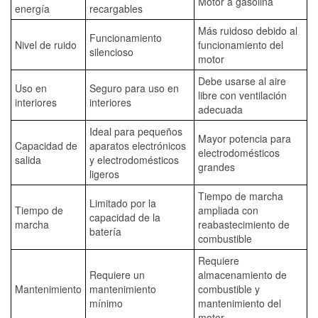
Motor a gasolina
energía
recargables
Más ruidoso debido al
Funcionamiento
Nivel de ruido
funcionamiento del
silencioso
motor
Debe usarse al aire
Uso en
Seguro para uso en
libre con ventilación
interiores
interiores
adecuada
Ideal para pequeños
Mayor potencia para
Capacidad de
aparatos electrónicos
electrodomésticos
salida
y electrodomésticos
grandes
ligeros
Tiempo de marcha
Limitado por la
Tiempo de
ampliada con
capacidad de la
marcha
reabastecimiento de
batería
combustible
Requiere
Requiere un
almacenamiento de
Mantenimiento
mantenimiento
combustible y
mínimo
mantenimiento del
motor