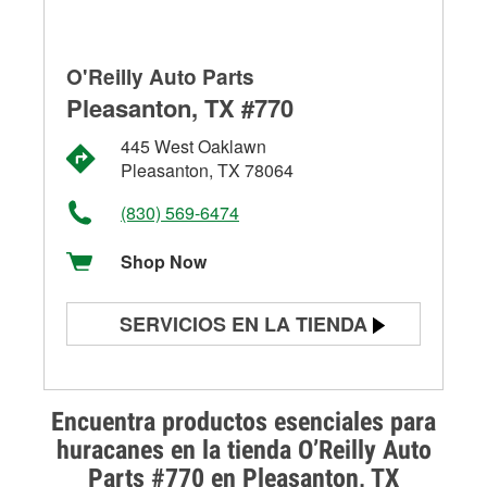
O'Reilly Auto Parts
Pleasanton, TX #770
445 West Oaklawn
Pleasanton, TX 78064
(830) 569-6474
Shop Now
SERVICIOS EN LA TIENDA
Prueba de batería
Prueba de alternadores y
Encuentra productos esenciales para
arrancadores
huracanes en la tienda O’Reilly Auto
Parts #770 en Pleasanton, TX
Revisión de la luz "Check Engine"