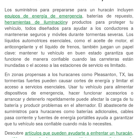
Los suministros para prepararse para un huracán incluyen
Reciclaje de baterías y aceite
equipos de energía de emergencia
, baterías de repuesto,
herramientas de iluminación
y productos para proteger tu
Instalación de bombillas de faros
vehículo, todos diseñados para ayudar a los conductores a
Instalación de limpiaparabrisas
mantenerse seguros y móviles durante tormentas severas. Los
líquidos automotrices esenciales, como el aceite de motor, el
Programa de Préstamo de
anticongelante y el líquido de frenos, también juegan un papel
clave: mantener tu vehículo en buen estado garantiza que
Herramientas
funcione de manera confiable cuando las carreteras están
inundadas o el acceso a las estaciones de servicio es limitado.
Rectificación de tambores y discos de
freno
En zonas propensas a los huracanes como Pleasanton, TX, las
tormentas fuertes pueden causar cortes de energía y limitar el
Mangueras hidráulicas a la medida
acceso a servicios esenciales. Usar tu vehículo para alimentar
dispositivos de emergencia, hacer funcionar accesorios o
Hurricane Supplies
arrancar y detenerlo repetidamente puede afectar la carga de tu
batería y producir problemas en el alternador. El abastecerte de
Tornado Supplies
suministros para huracanes como baterías adicionales, cables
pasa corriente y fuentes de energía portátiles ayuda a garantizar
Conoce más
que tu vehículo sea confiable cuando más lo necesites.
Idiomas adicionales
Descubre
artículos que pueden ayudarte a enfrentar un huracán,