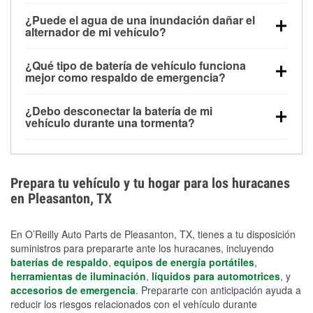
Una batería completamente cargada puede
¿Puede el agua de una inundación dañar el
alimentar pequeños accesorios durante un tiempo
alternador de mi vehículo?
limitado, pero el uso repetido sin conducir el vehículo
Sí. Los alternadores suelen estar montados en la
puede descargarla rápidamente. Se recomienda
¿Qué tipo de batería de vehículo funciona
parte baja del compartimento del motor y pueden
contar con un equipo de carga de respaldo para
mejor como respaldo de emergencia?
dañarse si se sumergen, lo que puede provocar una
cortes prolongados.
Las baterías AGM y marinas se usan comúnmente
falla en el sistema de carga y que la batería se agote
¿Debo desconectar la batería de mi
para aplicaciones de ciclo profundo porque son
días después de la exposición.
vehículo durante una tormenta?
selladas, resistentes a las vibraciones y más
Desconectarla puede ayudar a prevenir ciertas
adecuadas para ciclos repetidos de descarga
sobrecargas eléctricas, pero no te protegerá contra
profunda y recarga.
los daños por inundación. Evitar el agua estancada y
Prepara tu vehículo y tu hogar para los huracanes
preparar opciones de carga de respaldo son
en Pleasanton, TX
medidas de protección más efectivas.
En O’Reilly Auto Parts de Pleasanton, TX, tienes a tu disposición
suministros para prepararte ante los huracanes, incluyendo
baterías de respaldo
,
equipos de energía portátiles
,
herramientas de iluminación
,
líquidos para automotrices
, y
accesorios de emergencia
. Prepararte con anticipación ayuda a
reducir los riesgos relacionados con el vehículo durante