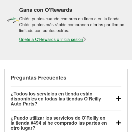
Gana con O'Rewards
Obtén puntos cuando compres en línea o en la tienda.
Obtén puntos más rápido comprando ofertas por tiempo
limitado con puntos extras.
Únete a O'Rewards o inicia sesión
Preguntas Frecuentes
¿Todos los servicios en tienda están
disponibles en todas las tiendas O'Reilly
Auto Parts?
Todos los servicios gratuitos de tienda, incluyendo
¿Puedo utilizar los servicios de O'Reilly en
las pruebas de batería, pruebas de alternador y
la tienda #494 si he comprado las partes en
motor de arranque, revisión de la luz “Check Engine”
otro lugar?