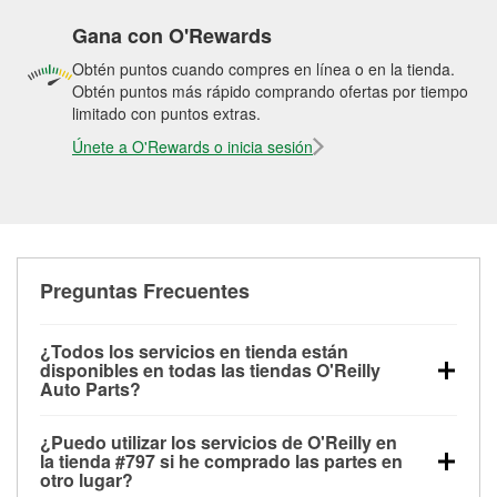
Gana con O'Rewards
Obtén puntos cuando compres en línea o en la tienda.
Obtén puntos más rápido comprando ofertas por tiempo
limitado con puntos extras.
Únete a O'Rewards o inicia sesión
Preguntas Frecuentes
¿Todos los servicios en tienda están
disponibles en todas las tiendas O'Reilly
Auto Parts?
Todos los servicios gratuitos de tienda, incluyendo
¿Puedo utilizar los servicios de O'Reilly en
las pruebas de batería, pruebas de alternador y
la tienda #797 si he comprado las partes en
motor de arranque, revisión de la luz “Check Engine”
otro lugar?