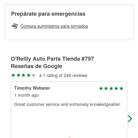
Más información sobre el Programa de Préstamo de
ser rectificados con seguridad. Si tus tambores o discos no
Herramientas de O'Reilly
pueden ser reutilizados, podemos ayudarte a encontrar las
Prepárate para emergencias
partes de reemplazo correctas para tu reparación.
Rectificación de tambores y discos de freno
Compra suministros para tornados
O'Reilly Auto Parts Tienda #797
Reseñas de Google
4.1 rating of 249 reviews
Timothy Webster
CU
1 month ago
4 m
Great customer service and extremely knowledgeable!
The