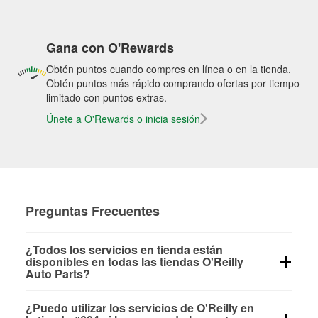
Gana con O'Rewards
Obtén puntos cuando compres en línea o en la tienda.
Obtén puntos más rápido comprando ofertas por tiempo
limitado con puntos extras.
Únete a O'Rewards o inicia sesión
Preguntas Frecuentes
¿Todos los servicios en tienda están
disponibles en todas las tiendas O'Reilly
Auto Parts?
Todos los servicios gratuitos de tienda, incluyendo
¿Puedo utilizar los servicios de O'Reilly en
las pruebas de batería, pruebas de alternador y