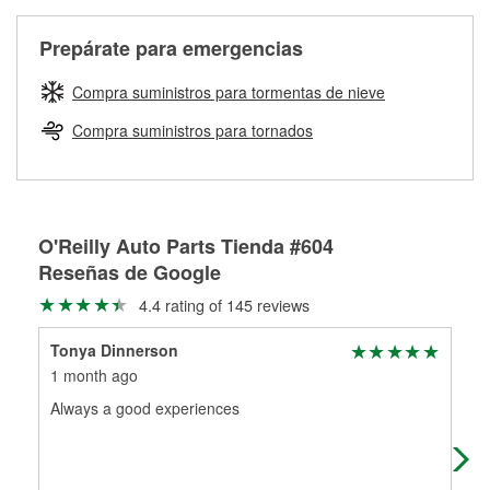
Más información sobre el Programa de Préstamo de
ser rectificados con seguridad. Si tus tambores o discos no
Herramientas de O'Reilly
pueden ser reutilizados, podemos ayudarte a encontrar las
Prepárate para emergencias
partes de reemplazo correctas para tu reparación.
Rectificación de tambores y discos de freno
Compra suministros para tormentas de nieve
Compra suministros para tornados
O'Reilly Auto Parts Tienda #604
Reseñas de Google
4.4 rating of 145 reviews
Tonya Dinnerson
Mye
1 month ago
8 m
Always a good experiences
Gar
EVE