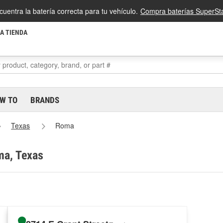
cuentra la batería correcta para tu vehículo.
Compra baterías SuperSta
LA TIENDA
W TO
BRANDS
Texas
Roma
ma, Texas