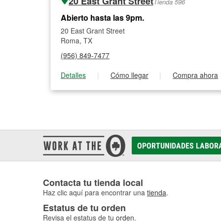
20 East Grant Street
Tienda 596
Abierto hasta las 9pm.
20 East Grant Street
Roma, TX
(956) 849-7477
Detalles
|
Cómo llegar
|
Compra ahora
OPORTUNIDADES LABOR
Contacta tu tienda local
Haz clic aquí para encontrar una
tienda
.
Estatus de tu orden
Revisa el estatus de tu
orden
.