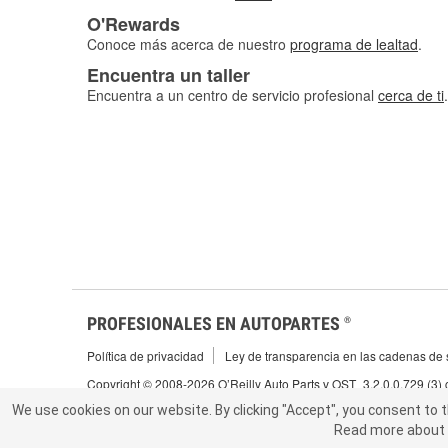
O'Rewards
Conoce más acerca de nuestro
programa de lealtad
.
Encuentra un taller
Encuentra a un centro de servicio profesional
cerca de ti
.
PROFESIONALES EN AUTOPARTES
®
Política de privacidad
Ley de transparencia en las cadenas de s
Copyright © 2008-2026 O’Reilly Auto Parts v OST_3.2.0.0.729 (3)
We use cookies on our website.
We use cookies on our website. By clicking "Accept", you consent to 
By clicking "Accept", you consent to t
Read more about 
abou