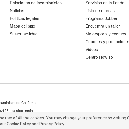
Relaciones de inversionistas
Servicios en la tienda
Noticias
Lista de marcas
Políticas legales
Programa Jobber
Mapa del sitio
Encuentra un taller
Sustentabilidad
Motorsports y eventos
Cupones y promocione
Videos
Centro How To
uministro de California
 cv1361 catalog_main
the use of All the cookies.
he use of All the cookies.
You may change your preference by visiting C
You may change your preference by visiting
our
t our
Cookie Policy
Cookie Policy
and
and
Privacy Policy
Privacy Policy
.
.