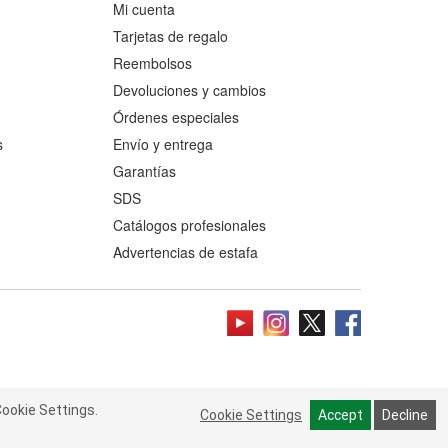
Mi cuenta
Tarjetas de regalo
Reembolsos
Devoluciones y cambios
Órdenes especiales
s
Envío y entrega
Garantías
SDS
Catálogos profesionales
Advertencias de estafa
ookie Settings.
 Cookie Settings.
Read more
Cookie Settings
Cookie Settings
Accept
Accept
Decline
Decline