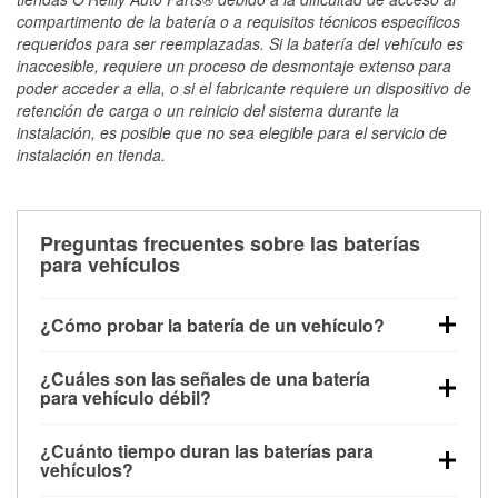
compartimento de la batería o a requisitos técnicos específicos
requeridos para ser reemplazadas. Si la batería del vehículo es
inaccesible, requiere un proceso de desmontaje extenso para
poder acceder a ella, o si el fabricante requiere un dispositivo de
retención de carga o un reinicio del sistema durante la
instalación, es posible que no sea elegible para el servicio de
instalación en tienda.
Preguntas frecuentes sobre las baterías
para vehículos
¿Cómo probar la batería de un vehículo?
Puedes probar la batería de un vehículo de varias
¿Cuáles son las señales de una batería
maneras. El método más rápido es utilizar un
para vehículo débil?
multímetro: con el vehículo apagado, conecta los
Una batería débil suele dar algunas señales de
cables a las terminales de la batería y verifica el
¿Cuánto tiempo duran las baterías para
advertencia. Un arranque lento del motor, faros
voltaje: una batería en buen estado y totalmente
vehículos?
tenues, chasquidos al girar la llave o luces de
cargada debería indicar unos 12.6 voltios. Es