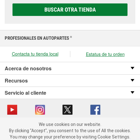
elegir la que sea correcta para tu vehículo y
BUSCAR OTRA TIENDA
presupuesto.
PROFESIONALES EN AUTOPARTES
®
Contacta tu tienda local
Estatus de tu orden
Acerca de nosotros
Recursos
Servicio al cliente
We use cookies on our website.
Copyright © 2008-2026 O’Reilly Auto Parts v OST_3.2.0.0.729 (3) cv1361
We use cookies on our website. By clicking "Accept", you consent
By clicking "Accept", you consent to the use of All the cookies.
catalog_main
to the use of All the cookies.
You may change your preference by visiting Cookie Settings.