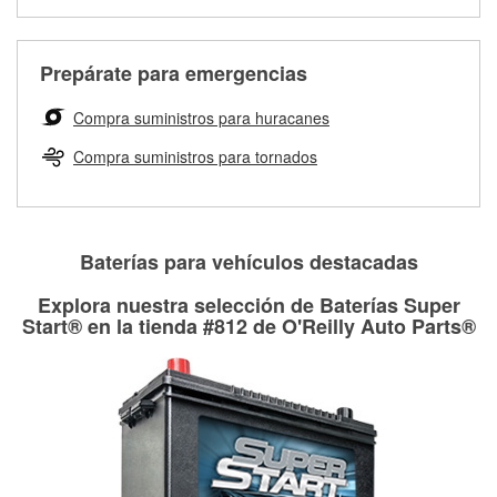
medirán tus tambores o discos para determinar si pueden
Más información sobre el Programa de Préstamo de
ser rectificados con seguridad. Si tus tambores o discos no
Herramientas de O'Reilly
pueden ser reutilizados, podemos ayudarte a encontrar las
Prepárate para emergencias
partes de reemplazo correctas para tu reparación.
Rectificación de tambores y discos de freno
Compra suministros para huracanes
Compra suministros para tornados
Baterías para vehículos destacadas
Explora nuestra selección de Baterías Super
Start® en la tienda #812 de O'Reilly Auto Parts®