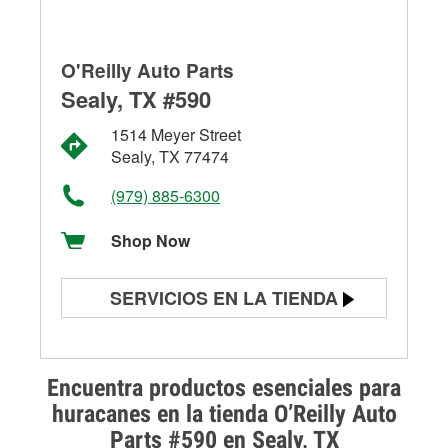
O'Reilly Auto Parts
Sealy, TX #590
1514 Meyer Street
Sealy, TX 77474
(979) 885-6300
Shop Now
SERVICIOS EN LA TIENDA
Prueba de batería
Prueba de alternadores y
Encuentra productos esenciales para
arrancadores
huracanes en la tienda O’Reilly Auto
Parts #590 en Sealy, TX
Revisión de la luz "Check Engine"