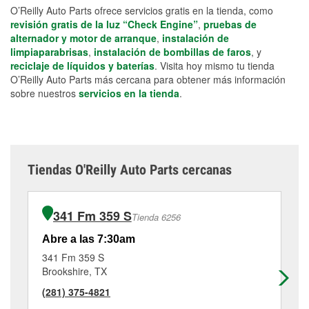
O’Reilly Auto Parts ofrece servicios gratis en la tienda, como
revisión gratis de la luz “Check Engine”
,
pruebas de
alternador y motor de arranque
,
instalación de
limpiaparabrisas
,
instalación de bombillas de faros
, y
reciclaje de líquidos y baterías
. Visita hoy mismo tu tienda
O’Reilly Auto Parts más cercana para obtener más información
sobre nuestros
servicios en la tienda
.
Tiendas O'Reilly Auto Parts cercanas
341 Fm 359 S
Tienda 6256
Abre a las 7:30am
Ab
341 Fm 359 S
71
Brookshire, TX
Bel
(281) 375-4821
(9