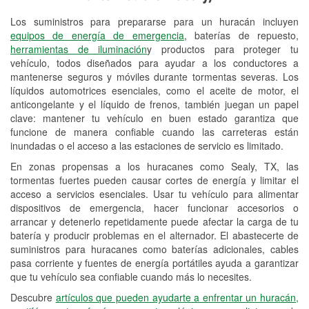
Los suministros para prepararse para un huracán incluyen
Reciclaje de baterías y aceite
equipos de energía de emergencia
, baterías de repuesto,
herramientas de iluminación
y productos para proteger tu
Instalación de bombillas de faros
vehículo, todos diseñados para ayudar a los conductores a
Instalación de limpiaparabrisas
mantenerse seguros y móviles durante tormentas severas. Los
líquidos automotrices esenciales, como el aceite de motor, el
Programa de Préstamo de
anticongelante y el líquido de frenos, también juegan un papel
clave: mantener tu vehículo en buen estado garantiza que
Herramientas
funcione de manera confiable cuando las carreteras están
inundadas o el acceso a las estaciones de servicio es limitado.
Rectificación de tambores y discos de
freno
En zonas propensas a los huracanes como Sealy, TX, las
tormentas fuertes pueden causar cortes de energía y limitar el
Mangueras hidráulicas a la medida
acceso a servicios esenciales. Usar tu vehículo para alimentar
dispositivos de emergencia, hacer funcionar accesorios o
Hurricane Supplies
arrancar y detenerlo repetidamente puede afectar la carga de tu
batería y producir problemas en el alternador. El abastecerte de
Tornado Supplies
suministros para huracanes como baterías adicionales, cables
pasa corriente y fuentes de energía portátiles ayuda a garantizar
Conoce más
que tu vehículo sea confiable cuando más lo necesites.
Descubre
artículos que pueden ayudarte a enfrentar un huracán,