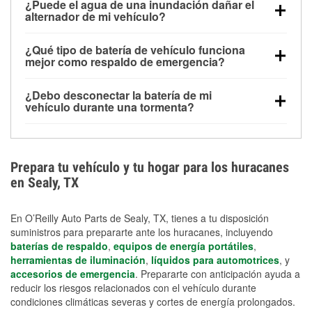
¿Puede el agua de una inundación dañar el
alimentar pequeños accesorios durante un tiempo
alternador de mi vehículo?
limitado, pero el uso repetido sin conducir el vehículo
Sí. Los alternadores suelen estar montados en la
puede descargarla rápidamente. Se recomienda
¿Qué tipo de batería de vehículo funciona
parte baja del compartimento del motor y pueden
contar con un equipo de carga de respaldo para
mejor como respaldo de emergencia?
dañarse si se sumergen, lo que puede provocar una
cortes prolongados.
Las baterías AGM y marinas se usan comúnmente
falla en el sistema de carga y que la batería se agote
¿Debo desconectar la batería de mi
para aplicaciones de ciclo profundo porque son
días después de la exposición.
vehículo durante una tormenta?
selladas, resistentes a las vibraciones y más
Desconectarla puede ayudar a prevenir ciertas
adecuadas para ciclos repetidos de descarga
sobrecargas eléctricas, pero no te protegerá contra
profunda y recarga.
los daños por inundación. Evitar el agua estancada y
Prepara tu vehículo y tu hogar para los huracanes
preparar opciones de carga de respaldo son
en Sealy, TX
medidas de protección más efectivas.
En O’Reilly Auto Parts de Sealy, TX, tienes a tu disposición
suministros para prepararte ante los huracanes, incluyendo
baterías de respaldo
,
equipos de energía portátiles
,
herramientas de iluminación
,
líquidos para automotrices
, y
accesorios de emergencia
. Prepararte con anticipación ayuda a
reducir los riesgos relacionados con el vehículo durante
condiciones climáticas severas y cortes de energía prolongados.