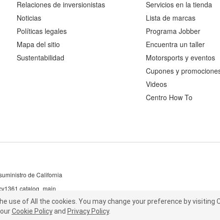
Relaciones de inversionistas
Servicios en la tienda
Noticias
Lista de marcas
Políticas legales
Programa Jobber
Mapa del sitio
Encuentra un taller
Sustentabilidad
Motorsports y eventos
Cupones y promocione
Videos
Centro How To
uministro de California
 cv1361 catalog_main
the use of All the cookies.
he use of All the cookies.
You may change your preference by visiting C
You may change your preference by visiting
our
t our
Cookie Policy
Cookie Policy
and
and
Privacy Policy
Privacy Policy
.
.