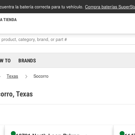
cuentra la batería correcta para tu vehículo.
Compra baterías SuperSta
LA TIENDA
W TO
BRANDS
Texas
Socorro
corro, Texas