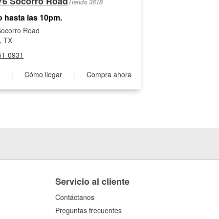
76 Socorro Road
Tienda 3618
o hasta las 10pm.
Socorro Road
, TX
51-0931
s
|
Cómo llegar
|
Compra ahora
Servicio al cliente
Contáctanos
Preguntas frecuentes