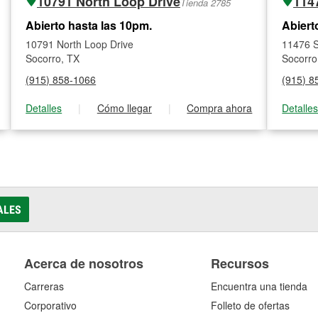
10791 North Loop Drive
114
Tienda 2785
Abierto hasta las 10pm.
Abiert
10791 North Loop Drive
11476 
Socorro, TX
Socorro
(915) 858-1066
(915) 8
Detalles
|
Cómo llegar
|
Compra ahora
Detalle
ALES
Acerca de nosotros
Recursos
Carreras
Encuentra una tienda
Corporativo
Folleto de ofertas