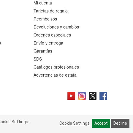
Mi cuenta
Tarjetas de regalo
Reembolsos
Devoluciones y cambios
Órdenes especiales
s
Envío y entrega
Garantías
SDS
Catálogos profesionales
Advertencias de estafa
ookie Settings.
 Cookie Settings.
Read more
Cookie Settings
Cookie Settings
Accept
Accept
Decline
Decline