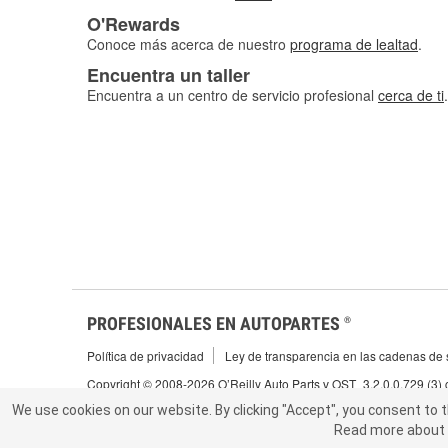
O'Rewards
Conoce más acerca de nuestro
programa de lealtad
.
Encuentra un taller
Encuentra a un centro de servicio profesional
cerca de ti
.
PROFESIONALES EN AUTOPARTES
®
Política de privacidad
Ley de transparencia en las cadenas de s
Copyright © 2008-2026 O’Reilly Auto Parts v OST_3.2.0.0.729 (3)
We use cookies on our website.
We use cookies on our website. By clicking "Accept", you consent to 
By clicking "Accept", you consent to t
Read more about 
abou