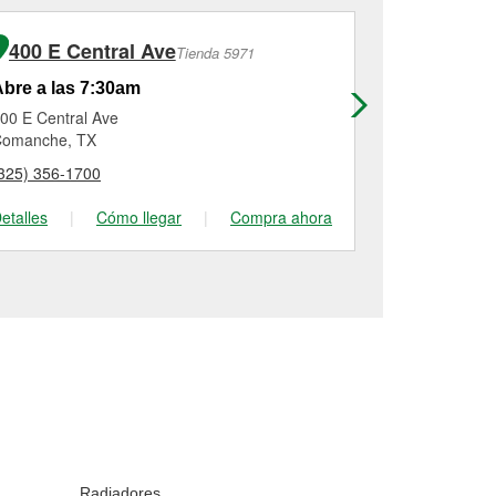
400 E Central Ave
3901 E 
Tienda 5971
bre a las 7:30am
Abre a las
00 E Central Ave
3901 E Us H
omanche, TX
Granbury, TX
325) 356-1700
(817) 736-16
etalles
|
Cómo llegar
|
Compra ahora
Detalles
|
Radiadores