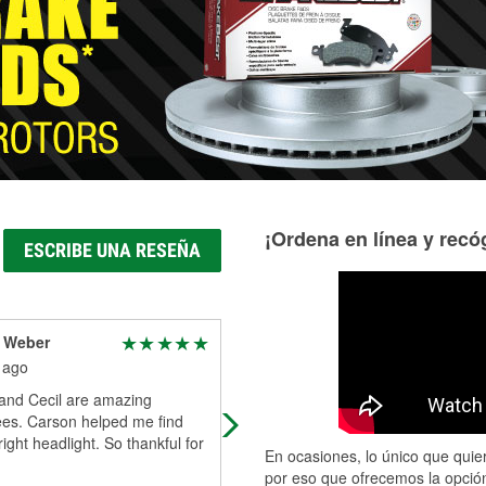
¡Ordena en línea y recóg
ESCRIBE UNA RESEÑA
 Weber
William Garner
 ago
1 month ago
and Cecil are amazing
In and out staff helpful and fri6
es. Carson helped me find
 right headlight. So thankful for
En ocasiones, lo único que quier
por eso que ofrecemos la opción