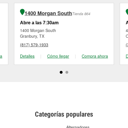
1400 Morgan South
Tienda 864
Abre a las 7:30am
A
1400 Morgan South
4
Granbury, TX
C
(817) 579-1933
(
ra
Detalles
|
Cómo llegar
|
Compra ahora
D
Categorías populares
Alternadores