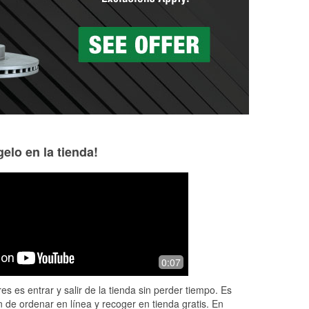
elo en la tienda!
DIY Stu
George Franklin
2 months ago
2 months ago
Great experience over the phone.
Truck wouldn't sta
0:07
Phone answered quickly, Cecil
has happened prev
explained he needed to finish up with
bad cell in battery
es es entrar y salir de la tienda sin perder tiempo. Es
a customer first. On hold for maybe 2
battery was still u
 de ordenar en línea y recoger en tienda gratis. En