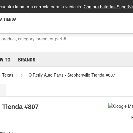
cuentra la batería correcta para tu vehículo.
Compra baterías SuperSta
LA TIENDA
W TO
BRANDS
Texas
O'Reilly Auto Parts - Stephenville Tienda #807
e Tienda #807