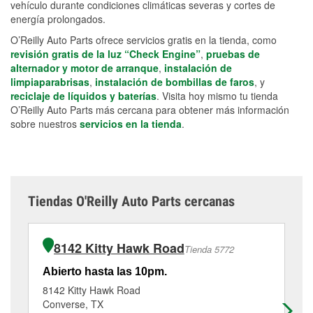
vehículo durante condiciones climáticas severas y cortes de
energía prolongados.
O’Reilly Auto Parts ofrece servicios gratis en la tienda, como
revisión gratis de la luz “Check Engine”
,
pruebas de
alternador y motor de arranque
,
instalación de
limpiaparabrisas
,
instalación de bombillas de faros
, y
reciclaje de líquidos y baterías
. Visita hoy mismo tu tienda
O’Reilly Auto Parts más cercana para obtener más información
sobre nuestros
servicios en la tienda
.
Tiendas O'Reilly Auto Parts cercanas
8142 Kitty Hawk Road
Tienda 5772
Abierto hasta las 10pm.
Ab
8142 Kitty Hawk Road
91
Converse, TX
Co