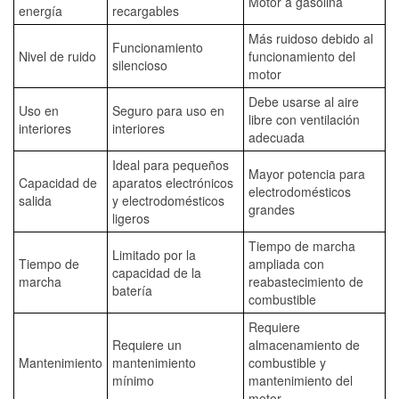
Motor a gasolina
energía
recargables
Más ruidoso debido al
Funcionamiento
Nivel de ruido
funcionamiento del
silencioso
motor
Debe usarse al aire
Uso en
Seguro para uso en
libre con ventilación
interiores
interiores
adecuada
Ideal para pequeños
Mayor potencia para
Capacidad de
aparatos electrónicos
electrodomésticos
salida
y electrodomésticos
grandes
ligeros
Tiempo de marcha
Limitado por la
Tiempo de
ampliada con
capacidad de la
marcha
reabastecimiento de
batería
combustible
Requiere
Requiere un
almacenamiento de
Mantenimiento
mantenimiento
combustible y
mínimo
mantenimiento del
motor