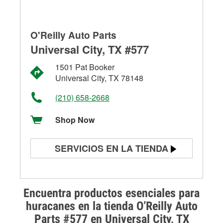
O'Reilly Auto Parts
Universal City, TX #577
1501 Pat Booker
Universal City, TX 78148
(210) 658-2668
Shop Now
SERVICIOS EN LA TIENDA
Prueba de batería
Prueba de alternadores y
Encuentra productos esenciales para
arrancadores
huracanes en la tienda O’Reilly Auto
Parts #577 en Universal City, TX
Revisión de la luz "Check Engine"