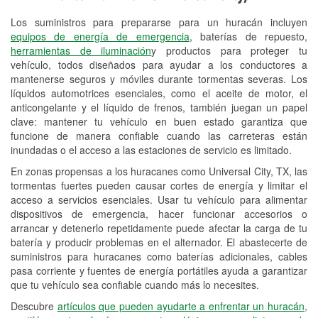
Los suministros para prepararse para un huracán incluyen
Reciclaje de baterías y aceite
equipos de energía de emergencia
, baterías de repuesto,
herramientas de iluminación
y productos para proteger tu
Instalación de bombillas de faros
vehículo, todos diseñados para ayudar a los conductores a
Instalación de limpiaparabrisas
mantenerse seguros y móviles durante tormentas severas. Los
líquidos automotrices esenciales, como el aceite de motor, el
Programa de Préstamo de
anticongelante y el líquido de frenos, también juegan un papel
clave: mantener tu vehículo en buen estado garantiza que
Herramientas
funcione de manera confiable cuando las carreteras están
inundadas o el acceso a las estaciones de servicio es limitado.
Rectificación de tambores y discos de
freno
En zonas propensas a los huracanes como Universal City, TX, las
tormentas fuertes pueden causar cortes de energía y limitar el
Hurricane Supplies
acceso a servicios esenciales. Usar tu vehículo para alimentar
dispositivos de emergencia, hacer funcionar accesorios o
Tornado Supplies
arrancar y detenerlo repetidamente puede afectar la carga de tu
batería y producir problemas en el alternador. El abastecerte de
Conoce más
suministros para huracanes como baterías adicionales, cables
pasa corriente y fuentes de energía portátiles ayuda a garantizar
que tu vehículo sea confiable cuando más lo necesites.
Descubre
artículos que pueden ayudarte a enfrentar un huracán,