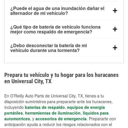
Una batería completamente cargada puede
¿Puede el agua de una inundación dañar el
alimentar pequeños accesorios durante un tiempo
alternador de mi vehículo?
limitado, pero el uso repetido sin conducir el vehículo
Sí. Los alternadores suelen estar montados en la
puede descargarla rápidamente. Se recomienda
¿Qué tipo de batería de vehículo funciona
parte baja del compartimento del motor y pueden
contar con un equipo de carga de respaldo para
mejor como respaldo de emergencia?
dañarse si se sumergen, lo que puede provocar una
cortes prolongados.
Las baterías AGM y marinas se usan comúnmente
falla en el sistema de carga y que la batería se agote
¿Debo desconectar la batería de mi
para aplicaciones de ciclo profundo porque son
días después de la exposición.
vehículo durante una tormenta?
selladas, resistentes a las vibraciones y más
Desconectarla puede ayudar a prevenir ciertas
adecuadas para ciclos repetidos de descarga
sobrecargas eléctricas, pero no te protegerá contra
profunda y recarga.
los daños por inundación. Evitar el agua estancada y
Prepara tu vehículo y tu hogar para los huracanes
preparar opciones de carga de respaldo son
en Universal City, TX
medidas de protección más efectivas.
En O’Reilly Auto Parts de Universal City, TX, tienes a tu
disposición suministros para prepararte ante los huracanes,
incluyendo
baterías de respaldo
,
equipos de energía
portátiles
,
herramientas de iluminación
,
líquidos para
automotrices
, y
accesorios de emergencia
. Prepararte con
anticipación ayuda a reducir los riesgos relacionados con el