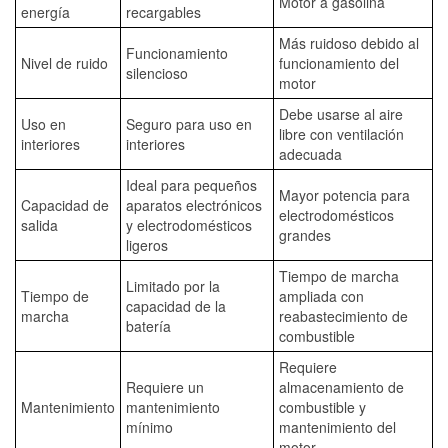
Motor a gasolina
energía
recargables
Más ruidoso debido al
Funcionamiento
Nivel de ruido
funcionamiento del
silencioso
motor
Debe usarse al aire
Uso en
Seguro para uso en
libre con ventilación
interiores
interiores
adecuada
Ideal para pequeños
Mayor potencia para
Capacidad de
aparatos electrónicos
electrodomésticos
salida
y electrodomésticos
grandes
ligeros
Tiempo de marcha
Limitado por la
Tiempo de
ampliada con
capacidad de la
marcha
reabastecimiento de
batería
combustible
Requiere
Requiere un
almacenamiento de
Mantenimiento
mantenimiento
combustible y
mínimo
mantenimiento del
motor