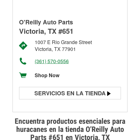
O'Reilly Auto Parts
Victoria, TX #651
1007 E Rio Grande Street
Victoria, TX 77901
(361) 570-0556
Shop Now
SERVICIOS EN LA TIENDA
Prueba de batería
Prueba de alternadores y
Encuentra productos esenciales para
arrancadores
huracanes en la tienda O’Reilly Auto
Parts #651 en Victoria, TX
Revisión de la luz "Check Engine"