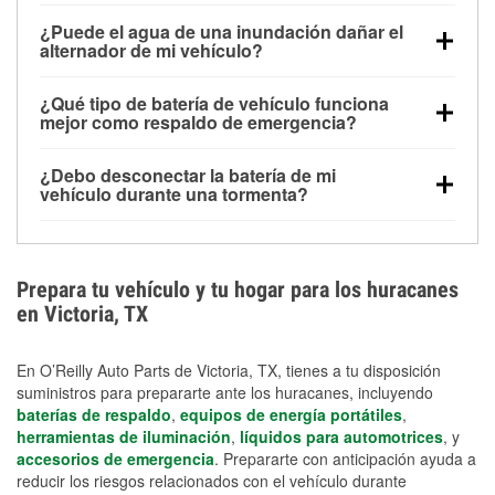
Una batería completamente cargada puede
¿Puede el agua de una inundación dañar el
alimentar pequeños accesorios durante un tiempo
alternador de mi vehículo?
limitado, pero el uso repetido sin conducir el vehículo
Sí. Los alternadores suelen estar montados en la
puede descargarla rápidamente. Se recomienda
¿Qué tipo de batería de vehículo funciona
parte baja del compartimento del motor y pueden
contar con un equipo de carga de respaldo para
mejor como respaldo de emergencia?
dañarse si se sumergen, lo que puede provocar una
cortes prolongados.
Las baterías AGM y marinas se usan comúnmente
falla en el sistema de carga y que la batería se agote
¿Debo desconectar la batería de mi
para aplicaciones de ciclo profundo porque son
días después de la exposición.
vehículo durante una tormenta?
selladas, resistentes a las vibraciones y más
Desconectarla puede ayudar a prevenir ciertas
adecuadas para ciclos repetidos de descarga
sobrecargas eléctricas, pero no te protegerá contra
profunda y recarga.
los daños por inundación. Evitar el agua estancada y
Prepara tu vehículo y tu hogar para los huracanes
preparar opciones de carga de respaldo son
en Victoria, TX
medidas de protección más efectivas.
En O’Reilly Auto Parts de Victoria, TX, tienes a tu disposición
suministros para prepararte ante los huracanes, incluyendo
baterías de respaldo
,
equipos de energía portátiles
,
herramientas de iluminación
,
líquidos para automotrices
, y
accesorios de emergencia
. Prepararte con anticipación ayuda a
reducir los riesgos relacionados con el vehículo durante