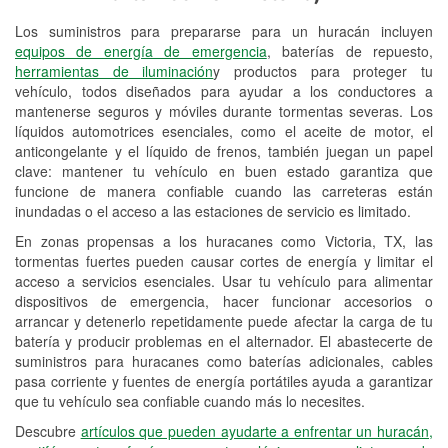
Los suministros para prepararse para un huracán incluyen
Reciclaje de baterías y aceite
equipos de energía de emergencia
, baterías de repuesto,
herramientas de iluminación
y productos para proteger tu
Instalación de bombillas de faros
vehículo, todos diseñados para ayudar a los conductores a
Instalación de limpiaparabrisas
mantenerse seguros y móviles durante tormentas severas. Los
líquidos automotrices esenciales, como el aceite de motor, el
Programa de Préstamo de
anticongelante y el líquido de frenos, también juegan un papel
clave: mantener tu vehículo en buen estado garantiza que
Herramientas
funcione de manera confiable cuando las carreteras están
inundadas o el acceso a las estaciones de servicio es limitado.
Rectificación de tambores y discos de
freno
En zonas propensas a los huracanes como Victoria, TX, las
tormentas fuertes pueden causar cortes de energía y limitar el
Mangueras hidráulicas a la medida
acceso a servicios esenciales. Usar tu vehículo para alimentar
dispositivos de emergencia, hacer funcionar accesorios o
Hurricane Supplies
arrancar y detenerlo repetidamente puede afectar la carga de tu
batería y producir problemas en el alternador. El abastecerte de
Tornado Supplies
suministros para huracanes como baterías adicionales, cables
pasa corriente y fuentes de energía portátiles ayuda a garantizar
Conoce más
que tu vehículo sea confiable cuando más lo necesites.
Idiomas adicionales
Descubre
artículos que pueden ayudarte a enfrentar un huracán,