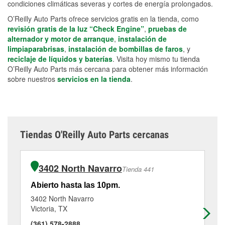
condiciones climáticas severas y cortes de energía prolongados.
O’Reilly Auto Parts ofrece servicios gratis en la tienda, como
revisión gratis de la luz “Check Engine”
,
pruebas de
alternador y motor de arranque
,
instalación de
limpiaparabrisas
,
instalación de bombillas de faros
, y
reciclaje de líquidos y baterías
. Visita hoy mismo tu tienda
O’Reilly Auto Parts más cercana para obtener más información
sobre nuestros
servicios en la tienda
.
Tiendas O'Reilly Auto Parts cercanas
3402 North Navarro
Tienda 441
Abierto hasta las 10pm.
Ab
3402 North Navarro
93
Victoria, TX
Vic
(361) 578-2888
(3