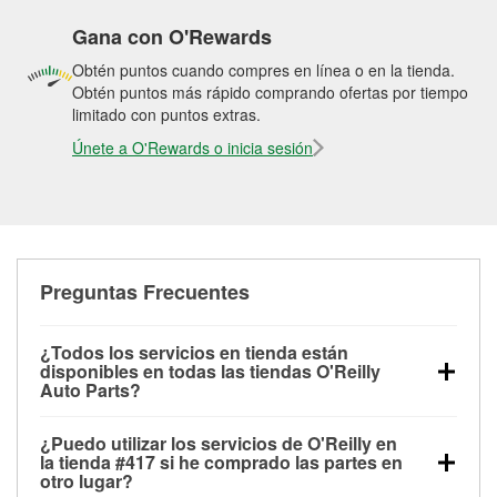
Gana con O'Rewards
Obtén puntos cuando compres en línea o en la tienda.
Obtén puntos más rápido comprando ofertas por tiempo
limitado con puntos extras.
Únete a O'Rewards o inicia sesión
Preguntas Frecuentes
¿Todos los servicios en tienda están
disponibles en todas las tiendas O'Reilly
Auto Parts?
Todos los servicios gratuitos de tienda, incluyendo
¿Puedo utilizar los servicios de O'Reilly en
las pruebas de batería, pruebas de alternador y
la tienda #417 si he comprado las partes en
motor de arranque, revisión de la luz “Check Engine”
otro lugar?