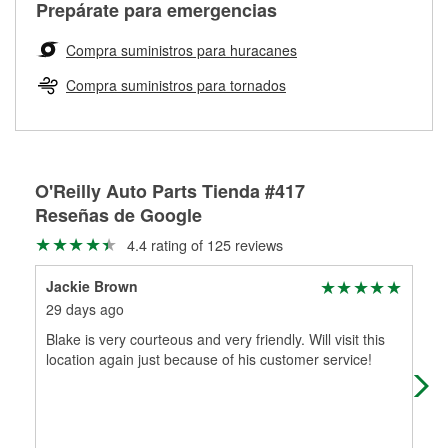
Más información sobre el Programa de Préstamo de
ser rectificados con seguridad. Si tus tambores o discos no
Prepárate para emergencias
averiada o determina los acoplamientos y la longitud
Herramientas de O'Reilly
pueden ser reutilizados, podemos ayudarte a encontrar las
adecuados para que te construyamos una nueva. O'Reilly
partes de reemplazo correctas para tu reparación.
Compra suministros para huracanes
Auto Parts tiene las mangueras y los acoples adecuados
Rectificación de tambores y discos de freno
para reparar el sistema hidráulico de tu maquinaria
Compra suministros para tornados
agrícola o de construcción.
Más información acerca del servicio de mangueras
hidráulicas a la medida en tu tienda local
O'Reilly Auto Parts Tienda #417
Reseñas de Google
4.4 rating of 125 reviews
Jackie Brown
Bob
29 days ago
1 m
Blake is very courteous and very friendly. Will visit this
Ms.
location again just because of his customer service!
lin
serv