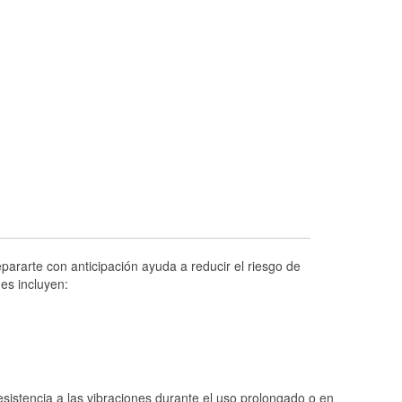
Prueba de alternadores y arrancadores
Revisión de la luz "Check Engine"
Reciclaje de baterías y aceite
Instalación de bombillas de faros
Instalación de limpiaparabrisas
Programa de Préstamo de Herramientas
Rectificación de tambores y discos de
freno
Hurricane Supplies
Tornado Supplies
pararte con anticipación ayuda a reducir el riesgo de
Conoce más
es incluyen:
istencia a las vibraciones durante el uso prolongado o en