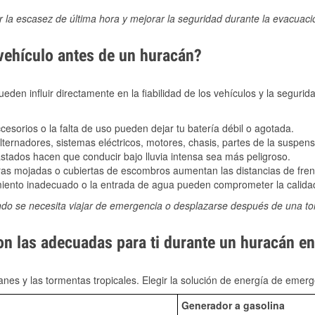
ir la escasez de última hora y mejorar la seguridad durante la evacuac
 vehículo antes de un huracán?
den influir directamente en la fiabilidad de los vehículos y la segurid
sorios o la falta de uso pueden dejar tu batería débil o agotada.
ernadores, sistemas eléctricos, motores, chasis, partes de la suspens
stados hacen que conducir bajo lluvia intensa sea más peligroso.
as mojadas o cubiertas de escombros aumentan las distancias de frena
ento inadecuado o la entrada de agua pueden comprometer la calidad
ndo se necesita viajar de emergencia o desplazarse después de una t
on las adecuadas para ti durante un huracán e
nes y las tormentas tropicales. Elegir la solución de energía de eme
Generador a gasolina