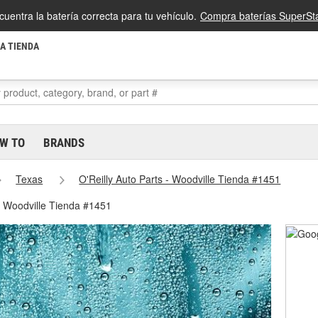
cuentra la batería correcta para tu vehículo.
Compra baterías SuperSta
LA TIENDA
W TO
BRANDS
Texas
O'Reilly Auto Parts - Woodville Tienda #1451
 - Woodville Tienda #1451