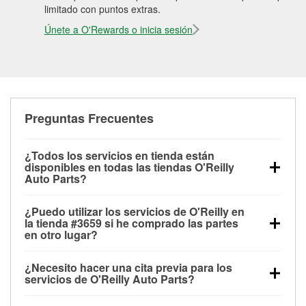
limitado con puntos extras.
Únete a O'Rewards o inicia sesión
Preguntas Frecuentes
¿Todos los servicios en tienda están
disponibles en todas las tiendas O'Reilly
Auto Parts?
Todos los servicios gratuitos de tienda, incluyendo
¿Puedo utilizar los servicios de O'Reilly en
las pruebas de batería, pruebas de alternador y
la tienda #3659 si he comprado las partes
motor de arranque, revisión de la luz “Check Engine”
en otro lugar?
con O'Reilly VeriScan® e instalación de
Puedes solicitar la mayoría de los servicios en tienda
limpiaparabrisas o bombillas, están disponibles en
¿Necesito hacer una cita previa para los
de O'Reilly Auto Parts que estén disponibles en la
todas las tiendas O'Reilly Auto Parts. La tienda
servicios de O'Reilly Auto Parts?
tienda #3659 de Draper, UT aunque hayas
O'Reilly #3659 de Draper, UT también ofrece
No es necesario agendar una cita para ninguno de
comprado las partes en otro sitio. Los servicios como