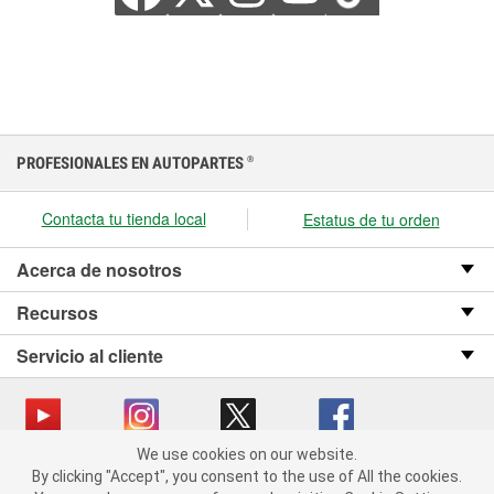
PROFESIONALES EN AUTOPARTES
®
Contacta tu tienda local
Estatus de tu orden
Acerca de nosotros
Recursos
Servicio al cliente
We use cookies on our website.
We use cookies on our website. By clicking "Accept", you consent
Copyright © 2008-2026 O’Reilly Auto Parts v OST_3.2.0.0.729 (3) cv1361
By clicking "Accept", you consent to the use of All the cookies.
to the use of All the cookies.
catalog_main