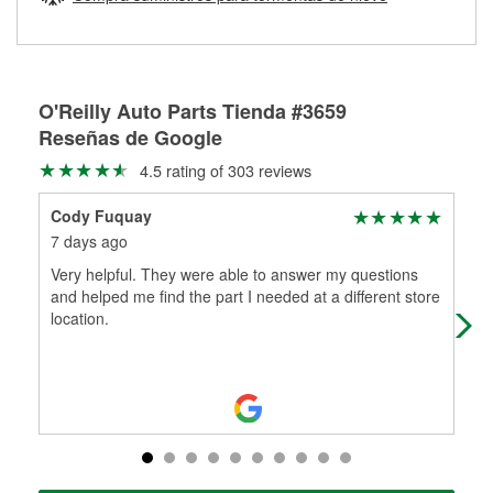
Más información sobre el Programa de Préstamo de
ser rectificados con seguridad. Si tus tambores o discos no
Herramientas de O'Reilly
pueden ser reutilizados, podemos ayudarte a encontrar las
partes de reemplazo correctas para tu reparación.
Rectificación de tambores y discos de freno
O'Reilly Auto Parts Tienda #3659
Reseñas de Google
4.5 rating of 303 reviews
Cody Fuquay
Feg
7 days ago
18 
Very helpful. They were able to answer my questions
The
and helped me find the part I needed at a different store
got
location.