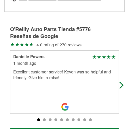
Más información sobre el Programa de Préstamo de
ser rectificados con seguridad. Si tus tambores o discos no
Herramientas de O'Reilly
pueden ser reutilizados, podemos ayudarte a encontrar las
partes de reemplazo correctas para tu reparación.
Rectificación de tambores y discos de freno
O'Reilly Auto Parts Tienda #5776
Reseñas de Google
4.6 rating of 270 reviews
Danielle Powers
Kel
1 month ago
1 m
Excellent customer service! Keven was so helpful and
Dav
friendly. Give him a raise!
eve
Giv