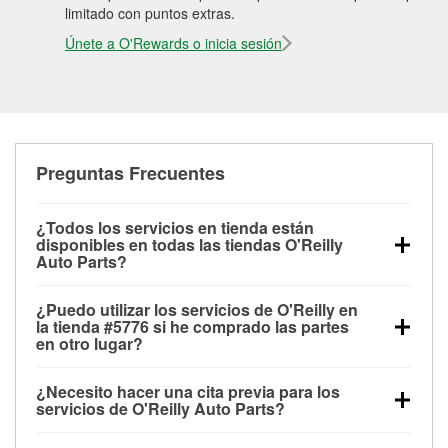
limitado con puntos extras.
Únete a O'Rewards o inicia sesión
Preguntas Frecuentes
¿Todos los servicios en tienda están
disponibles en todas las tiendas O'Reilly
Auto Parts?
Todos los servicios gratuitos de tienda, incluyendo
¿Puedo utilizar los servicios de O'Reilly en
las pruebas de batería, pruebas de alternador y
la tienda #5776 si he comprado las partes
motor de arranque, revisión de la luz “Check Engine”
en otro lugar?
con O'Reilly VeriScan® e instalación de
Puedes solicitar la mayoría de los servicios en tienda
limpiaparabrisas o bombillas, están disponibles en
¿Necesito hacer una cita previa para los
de O'Reilly Auto Parts que estén disponibles en la
todas las tiendas O'Reilly Auto Parts. La tienda
servicios de O'Reilly Auto Parts?
tienda #5776 de Sandy, UT aunque hayas comprado
O'Reilly #5776 de Sandy, UT también ofrece
No es necesario agendar una cita para ninguno de
las partes en otro sitio. Los servicios como pruebas