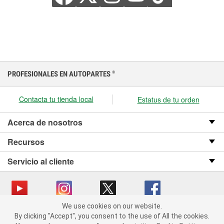
PROFESIONALES EN AUTOPARTES
®
Contacta tu tienda local
Estatus de tu orden
Acerca de nosotros
Recursos
Servicio al cliente
We use cookies on our website.
We use cookies on our website. By clicking "Accept", you consent
Copyright © 2008-2026 O’Reilly Auto Parts v OST_3.2.0.0.729 (3) cv1361
By clicking "Accept", you consent to the use of All the cookies.
to the use of All the cookies.
catalog_main