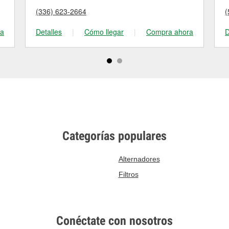
(336) 623-2664
(
ra
Detalles
|
Cómo llegar
|
Compra ahora
D
Categorías populares
Alternadores
Filtros
Conéctate con nosotros