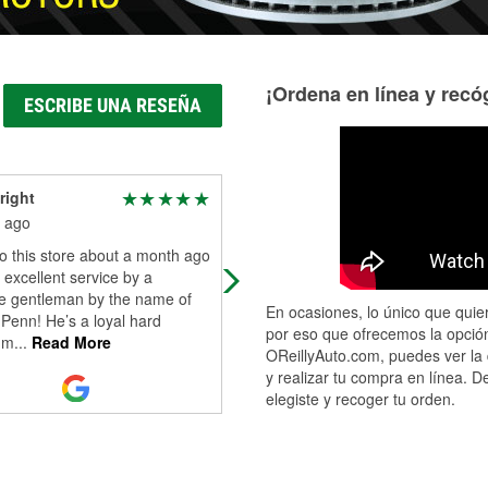
¡Ordena en línea y recóg
ESCRIBE UNA RESEÑA
right
Stillmotions 808
 ago
7 months ago
o this store about a month ago
Great service quick efficient and th
excellent service by a
staff was very helpful
e gentleman by the name of
En ocasiones, lo único que quier
Penn! He’s a loyal hard
por eso que ofrecemos la opción
 m
...
Read More
OReillyAuto.com, puedes ver la 
y realizar tu compra en línea. D
elegiste y recoger tu orden.