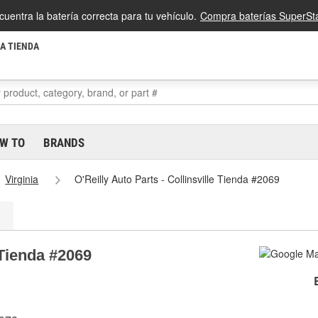
cuentra la batería correcta para tu vehículo.
Compra baterías SuperSta
LA TIENDA
W TO
BRANDS
Virginia
O'Reilly Auto Parts - Collinsville Tienda #2069
 Tienda #2069