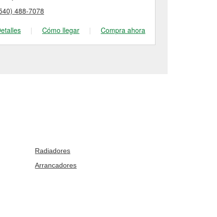
540) 488-7078
(336) 427-29
etalles
|
Cómo llegar
|
Compra ahora
Detalles
|
Radiadores
Arrancadores