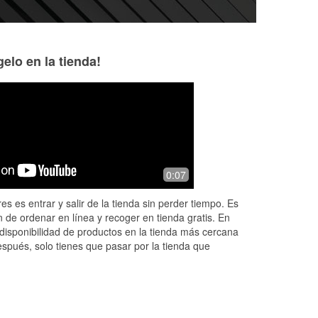
elo en la tienda!
Monty R.
Anthony
8 months ago
9 months ago
e
This is a pretty nice O'Reilly in
Tadpole
0:07
Collinsville, Virginia, but in a pretty run
down area. The store is clean, tidy,
es es entrar y salir de la tienda sin perder tiempo. Es
well kept and stocked. I've be
...
Read
 de ordenar en línea y recoger en tienda gratis. En
More
disponibilidad de productos en la tienda más cercana
espués, solo tienes que pasar por la tienda que