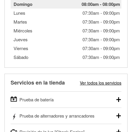
Domingo
08:00am
-
08:00pm
Lunes
07:30am
-
09:00pm
Martes
07:30am
-
09:00pm
Miércoles
07:30am
-
09:00pm
Jueves
07:30am
-
09:00pm
Viernes
07:30am
-
09:00pm
Sábado
07:30am
-
09:00pm
Servicios en la tienda
Ver todos los servicios
Prueba de batería
O'Reilly Auto Parts ofrece pruebas gratis de baterías para
Prueba de alternadores y arrancadores
autos, camionetas, SUVs, vehículos comerciales y
pesados, y para deportes motorizados. Las baterías
Tu tienda local O'Reilly Auto Parts puede probar gratis el
pueden probarse dentro o fuera del vehículo y cargarse en
Revisión de la luz "Check Engine"