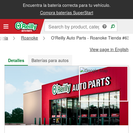
Encuentra la batería correcta para tu vehículo.
Recibe tu orden gratis al día siguiente o recógela en la tienda
Compra baterías SuperStart
ginia
Roanoke
O'Reilly Auto Parts - Roanoke Tienda #635
View page in English
Detalles
Baterías para autos