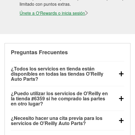
limitado con puntos extras.
Únete a O'Rewards o inicia sesión
Preguntas Frecuentes
¿Todos los servicios en tienda están
disponibles en todas las tiendas O'Reilly
Auto Parts?
Todos los servicios gratuitos de tienda, incluyendo
¿Puedo utilizar los servicios de O'Reilly en
las pruebas de batería, pruebas de alternador y
la tienda #6359 si he comprado las partes
motor de arranque, revisión de la luz “Check Engine”
en otro lugar?
con O'Reilly VeriScan® e instalación de
Puedes solicitar la mayoría de los servicios en tienda
limpiaparabrisas o bombillas, están disponibles en
¿Necesito hacer una cita previa para los
de O'Reilly Auto Parts que estén disponibles en la
todas las tiendas O'Reilly Auto Parts. La tienda
servicios de O'Reilly Auto Parts?
tienda #6359 de Roanoke, VA aunque hayas
O'Reilly #6359 de Roanoke, VA también ofrece
No es necesario agendar una cita para ninguno de
comprado las partes en otro sitio. Los servicios como