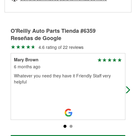
Más información sobre el Programa de Préstamo de
ser rectificados con seguridad. Si tus tambores o discos no
Herramientas de O'Reilly
pueden ser reutilizados, podemos ayudarte a encontrar las
partes de reemplazo correctas para tu reparación.
Rectificación de tambores y discos de freno
O'Reilly Auto Parts Tienda #6359
Reseñas de Google
4.6 rating of 22 reviews
Mary Brown
Jag
6 months ago
11 
Whatever you need they have it Friendly Staff very
Alw
helpful