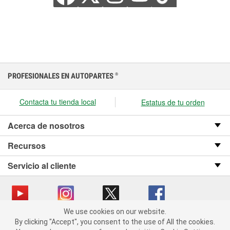
PROFESIONALES EN AUTOPARTES
®
Contacta tu tienda local
Estatus de tu orden
Acerca de nosotros
Recursos
Servicio al cliente
We use cookies on our website.
We use cookies on our website. By clicking "Accept", you consent
Copyright © 2008-2026 O’Reilly Auto Parts v OST_3.2.0.0.729 (3) cv1361
By clicking "Accept", you consent to the use of All the cookies.
to the use of All the cookies.
catalog_main