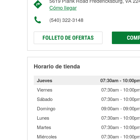
5619 Plank Road Fredericksburg, VA 22
Cómo llegar
(540) 322-3148
FOLLETO DE OFERTAS
COMP
Horario de tienda
Jueves
07:30am
-
10:00p
Viernes
07:30am
-
10:00p
Sábado
07:30am
-
10:00p
Domingo
09:00am
-
09:00p
Lunes
07:30am
-
10:00p
Martes
07:30am
-
10:00p
Miércoles
07:30am
-
10:00p