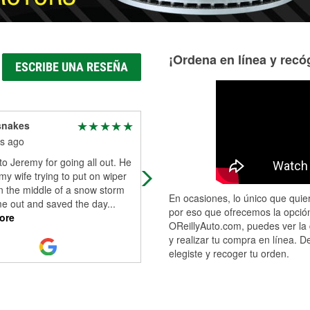
¡Ordena en línea y recóg
ESCRIBE UNA RESEÑA
snakes
Lily
s ago
6 months ago
o Jeremy for going all out. He
Helpful staff and good prices. Alwa
my wife trying to put on wiper
have good experiences here
n the middle of a snow storm
En ocasiones, lo único que quier
e out and saved the day
...
por eso que ofrecemos la opción
ore
OReillyAuto.com, puedes ver la 
y realizar tu compra en línea. D
elegiste y recoger tu orden.