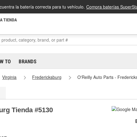
cuentra la batería correcta para tu vehículo.
Compra baterías SuperSta
LA TIENDA
W TO
BRANDS
Virginia
Fredericksburg
O'Reilly Auto Parts - Frederic
burg Tienda #5130