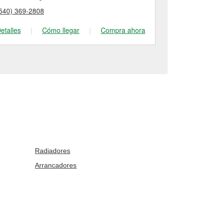
540) 369-2808
(540) 368-65
etalles
|
Cómo llegar
|
Compra ahora
Detalles
|
Radiadores
Arrancadores