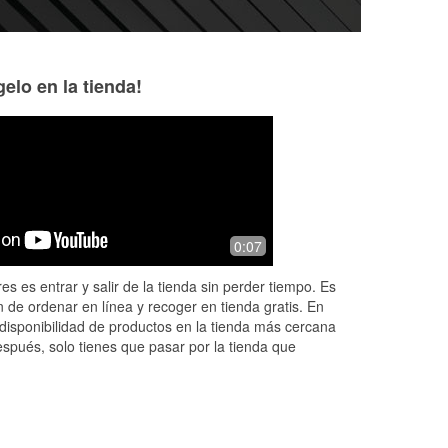
elo en la tienda!
Yanett
Mervin “Merv a.k
Guapo” Medina
7 months ago
7 months ago
ys
(Translated by Google) The staff were
0:07
Friendly folks and
very friendly. (Original) Muy amable el
service
personal
es es entrar y salir de la tienda sin perder tiempo. Es
 de ordenar en línea y recoger en tienda gratis. En
disponibilidad de productos en la tienda más cercana
espués, solo tienes que pasar por la tienda que