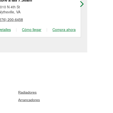
bre a las 7:30am
Abre a las
010 N 4th St
314 East Atki
ytheville, VA
Dobson, NC
276) 200-6458
(336) 443-30
etalles
|
Cómo llegar
|
Compra ahora
Detalles
|
Radiadores
Arrancadores