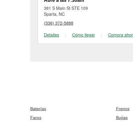
Abre a las 7:30am
381 S Main St STE 109
Sparta, NC
(336) 372-5888
Detalles
|
Cómo llegar
|
Compra aho
Baterías
Frenos
Faros
Bujías