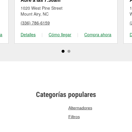
Abre a las 7:30am
A
1020 West Pine Street
1
Mount Airy, NC
W
(336) 786-6159
(
ra
Detalles
|
Cómo llegar
|
Compra ahora
D
Categorías populares
Alternadores
Filtros