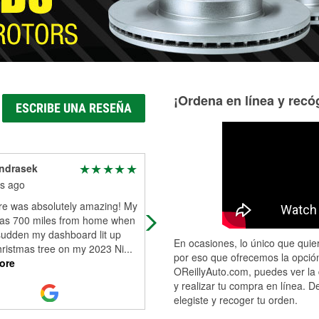
¡Ordena en línea y recóg
ESCRIBE UNA RESEÑA
ndrasek
Richard Falcon
s ago
8 months ago
ore was absolutely amazing! My
Very helpful
was 700 miles from home when
 sudden my dashboard lit up
En ocasiones, lo único que quier
hristmas tree on my 2023 Ni
...
por eso que ofrecemos la opción
ore
OReillyAuto.com, puedes ver la 
y realizar tu compra en línea. D
elegiste y recoger tu orden.