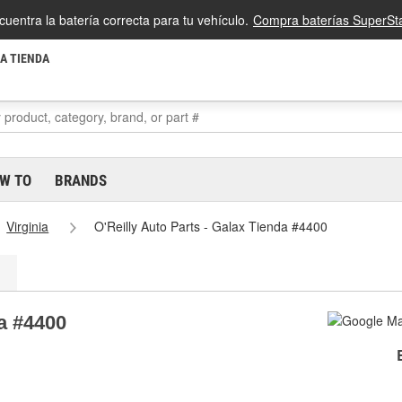
cuentra la batería correcta para tu vehículo.
Compra baterías SuperSta
LA TIENDA
W TO
BRANDS
Virginia
O'Reilly Auto Parts - Galax Tienda #4400
da #4400