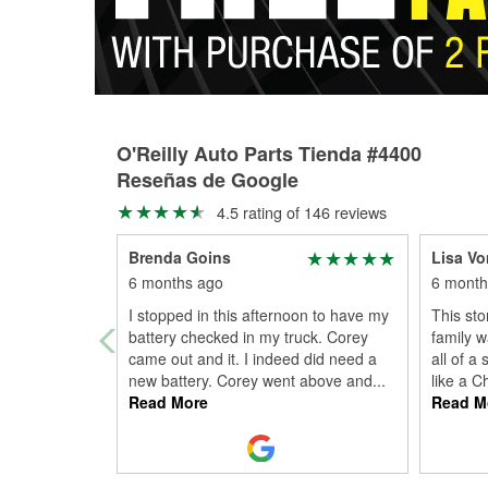
O'Reilly Auto Parts Tienda #4400
Reseñas de Google
4.5 rating of 146 reviews
Brenda Goins
Lisa Vo
6 months ago
6 month
I stopped in this afternoon to have my
This st
battery checked in my truck. Corey
family 
came out and it. I indeed did need a
all of a
new battery. Corey went above and
...
like a C
Read More
Read M