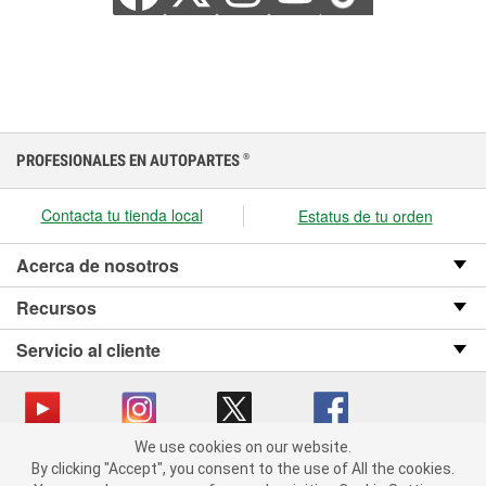
PROFESIONALES EN AUTOPARTES
®
Contacta tu tienda local
Estatus de tu orden
Acerca de nosotros
Recursos
Servicio al cliente
We use cookies on our website.
We use cookies on our website. By clicking "Accept", you consent
Copyright © 2008-2026 O’Reilly Auto Parts v OST_3.2.0.0.729 (3) cv1361
By clicking "Accept", you consent to the use of All the cookies.
to the use of All the cookies.
catalog_main