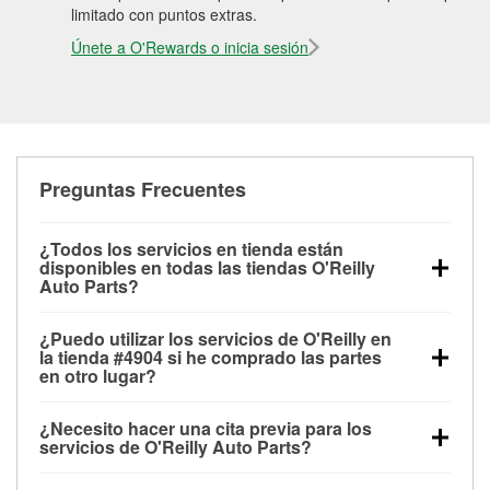
limitado con puntos extras.
Únete a O'Rewards o inicia sesión
Preguntas Frecuentes
¿Todos los servicios en tienda están
disponibles en todas las tiendas O'Reilly
Auto Parts?
Todos los servicios gratuitos de tienda, incluyendo
¿Puedo utilizar los servicios de O'Reilly en
las pruebas de batería, pruebas de alternador y
la tienda #4904 si he comprado las partes
motor de arranque, revisión de la luz “Check Engine”
en otro lugar?
con O'Reilly VeriScan® e instalación de
Puedes solicitar la mayoría de los servicios en tienda
limpiaparabrisas o bombillas, están disponibles en
¿Necesito hacer una cita previa para los
de O'Reilly Auto Parts que estén disponibles en la
todas las tiendas O'Reilly Auto Parts. La tienda
servicios de O'Reilly Auto Parts?
tienda #4904 de Wytheville, VA aunque hayas
O'Reilly #4904 de Wytheville, VA también ofrece
No es necesario agendar una cita para ninguno de
comprado las partes en otro sitio. Los servicios como