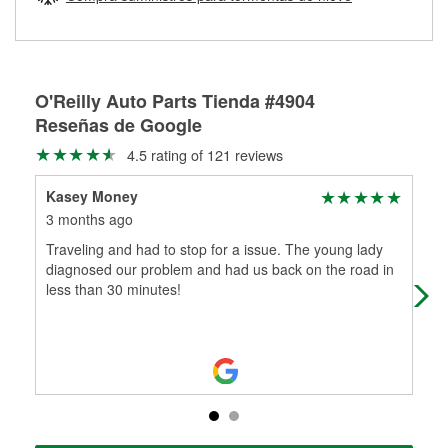
Más información sobre el Programa de Préstamo de
ser rectificados con seguridad. Si tus tambores o discos no
Herramientas de O'Reilly
pueden ser reutilizados, podemos ayudarte a encontrar las
partes de reemplazo correctas para tu reparación.
Rectificación de tambores y discos de freno
O'Reilly Auto Parts Tienda #4904
Reseñas de Google
4.5 rating of 121 reviews
Kasey Money
Aus
3 months ago
8 m
Traveling and had to stop for a issue. The young lady
My 
diagnosed our problem and had us back on the road in
rea
less than 30 minutes!
the