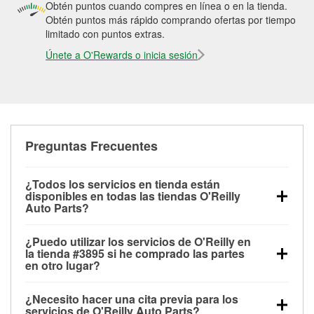
Obtén puntos cuando compres en línea o en la tienda.
Obtén puntos más rápido comprando ofertas por tiempo
limitado con puntos extras.
Únete a O'Rewards o inicia sesión
Preguntas Frecuentes
¿Todos los servicios en tienda están
disponibles en todas las tiendas O'Reilly
Auto Parts?
Todos los servicios gratuitos de tienda, incluyendo
¿Puedo utilizar los servicios de O'Reilly en
las pruebas de batería, pruebas de alternador y
la tienda #3895 si he comprado las partes
motor de arranque, revisión de la luz “Check Engine”
en otro lugar?
con O'Reilly VeriScan® e instalación de
Puedes solicitar la mayoría de los servicios en tienda
limpiaparabrisas o bombillas, están disponibles en
¿Necesito hacer una cita previa para los
de O'Reilly Auto Parts que estén disponibles en la
todas las tiendas O'Reilly Auto Parts. La tienda
servicios de O'Reilly Auto Parts?