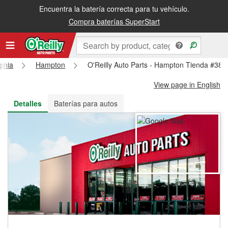
Encuentra la batería correcta para tu vehículo.
Recibe tu orden gratis al día siguiente o recógela en la tienda
Compra baterías SuperStart
ginia
Hampton
O'Reilly Auto Parts - Hampton Tienda #389
View page in English
Detalles
Baterías para autos