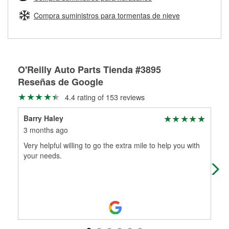
Más información sobre el Programa de Préstamo de
ser rectificados con seguridad. Si tus tambores o discos no
Herramientas de O'Reilly
pueden ser reutilizados, podemos ayudarte a encontrar las
Compra suministros para tormentas de nieve
partes de reemplazo correctas para tu reparación.
Rectificación de tambores y discos de freno
O'Reilly Auto Parts Tienda #3895
Reseñas de Google
4.4 rating of 153 reviews
Barry Haley
Gen
3 months ago
6 m
Very helpful willing to go the extra mile to help you with
Had
your needs.