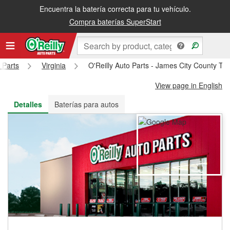
Encuentra la batería correcta para tu vehículo.
Recibe tu orden gratis al día siguiente o recógela en la tienda
Compra baterías SuperStart
 Parts
Virginia
O'Reilly Auto Parts - James City County T
View page in English
Detalles
Baterías para autos