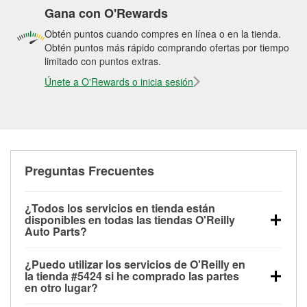
Gana con O'Rewards
Obtén puntos cuando compres en línea o en la tienda.
Obtén puntos más rápido comprando ofertas por tiempo
limitado con puntos extras.
Únete a O'Rewards o inicia sesión
Preguntas Frecuentes
¿Todos los servicios en tienda están
disponibles en todas las tiendas O'Reilly
Auto Parts?
Todos los servicios gratuitos de tienda, incluyendo
¿Puedo utilizar los servicios de O'Reilly en
las pruebas de batería, pruebas de alternador y
la tienda #5424 si he comprado las partes
motor de arranque, revisión de la luz “Check Engine”
en otro lugar?
con O'Reilly VeriScan® e instalación de