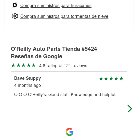
medirán tus tambores o discos para determinar si pueden
Compra suministros para huracanes
Más información sobre el Programa de Préstamo de
ser rectificados con seguridad. Si tus tambores o discos no
Herramientas de O'Reilly
pueden ser reutilizados, podemos ayudarte a encontrar las
Compra suministros para tormentas de nieve
partes de reemplazo correctas para tu reparación.
Rectificación de tambores y discos de freno
O'Reilly Auto Parts Tienda #5424
Reseñas de Google
4.6 rating of 121 reviews
Dave Stuppy
Cas
4 months ago
5 m
O O O O'Reilly's. Good staff. Knowledge and helpful.
The
tha
nam