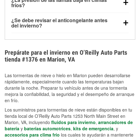
la congelación y ayuda a disolver la sal y la nieve
arranque.
fríos?
derretida en la carretera para mejorar la visibilidad.
Sí. La presión de las llantas normalmente disminuye
¿Se debe revisar el anticongelante antes
alrededor de 1 PSI por cada 10 °F que baja la
del invierno?
temperatura. Puedes obtener más información sobre
Sí. Una mezcla adecuada del anticongelante protege
la baja presión en invierno en nuestro artículo.
el motor contra la congelación, las grietas internas y
el sobrecalentamiento en condiciones de frío
Prepárate para el invierno en O’Reilly Auto Parts
extremo. Aprende cómo comprobar la protección
tienda #1376 en Marion, VA
anticongelante en nuestra sección How-To.
Las tormentas de nieve o hielo en Marion pueden desarrollarse
rápidamente, especialmente cuando las temperaturas bajan
durante la noche. Preparar tu vehículo antes de una tormenta
mejora la confiabilidad, la seguridad y el desempeño de arranque
en frío.
Los suministros para tormentas de nieve están disponibles en tu
tienda local de O’Reilly Auto Parts 1253 North Main Street en
Marion, VA, incluyendo
fluidos para invierno
,
arrancadores de
batería
y
baterías automotrices
,
kits de emergencia
, y
accesorios para clima frío
los cuales te ayudarán a mantenerte