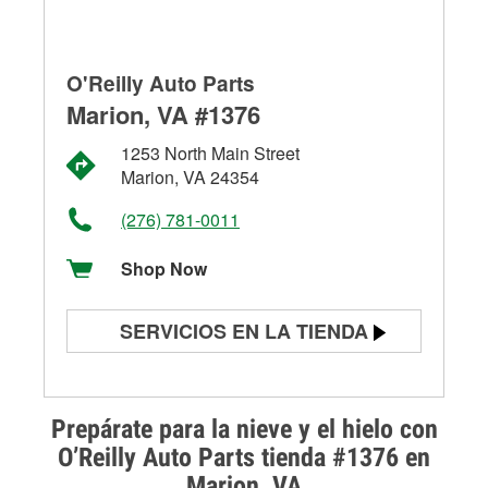
O'Reilly Auto Parts
Marion, VA #1376
1253 North Main Street
Marion, VA 24354
(276) 781-0011
Shop Now
SERVICIOS EN LA TIENDA
Prueba de batería
Prueba de alternadores y
Prepárate para la nieve y el hielo con
arrancadores
O’Reilly Auto Parts tienda #1376 en
Marion, VA