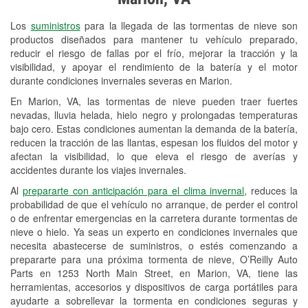
Revisión de la luz "Check Engine"
Los
suministros
para la llegada de las tormentas de nieve son
Reciclaje de baterías y aceite
productos diseñados para mantener tu vehículo preparado,
reducir el riesgo de fallas por el frío, mejorar la tracción y la
Instalación de bombillas de faros
visibilidad, y apoyar el rendimiento de la batería y el motor
Instalación de limpiaparabrisas
durante condiciones invernales severas en Marion.
En Marion, VA, las tormentas de nieve pueden traer fuertes
Programa de Préstamo de
nevadas, lluvia helada, hielo negro y prolongadas temperaturas
Herramientas
bajo cero. Estas condiciones aumentan la demanda de la batería,
reducen la tracción de las llantas, espesan los fluidos del motor y
Rectificación de tambores y discos de
afectan la visibilidad, lo que eleva el riesgo de averías y
freno
accidentes durante los viajes invernales.
Al
prepararte con anticipación para el clima invernal
, reduces la
Mangueras hidráulicas a la medida
probabilidad de que el vehículo no arranque, de perder el control
o de enfrentar emergencias en la carretera durante tormentas de
Hurricane Supplies
nieve o hielo. Ya seas un experto en condiciones invernales que
necesita abastecerse de suministros, o estés comenzando a
Snowstorm Supplies
prepararte para una próxima tormenta de nieve, O’Reilly Auto
Conoce más
Parts en 1253 North Main Street, en Marion, VA, tiene las
herramientas, accesorios y dispositivos de carga portátiles para
ayudarte a sobrellevar la tormenta en condiciones seguras y