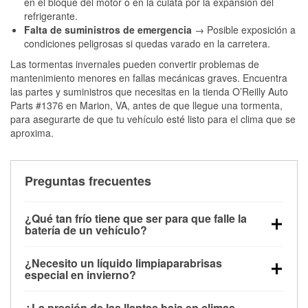
en el bloque del motor o en la culata por la expansión del
refrigerante.
Falta de suministros de emergencia
→ Posible exposición a
condiciones peligrosas si quedas varado en la carretera.
Las tormentas invernales pueden convertir problemas de
mantenimiento menores en fallas mecánicas graves. Encuentra
las partes y suministros que necesitas en la tienda O’Reilly Auto
Parts #1376 en Marion, VA, antes de que llegue una tormenta,
para asegurarte de que tu vehículo esté listo para el clima que se
aproxima.
Preguntas frecuentes
¿Qué tan frío tiene que ser para que falle la
batería de un vehículo?
La capacidad de la batería comienza a disminuir por
¿Necesito un líquido limpiaparabrisas
debajo de los 32 °F y puede perder hasta la mitad de
especial en invierno?
su potencia de arranque cerca de los 0 °F, lo que
Sí. El líquido limpiaparabrisas para invierno resiste
aumenta la probabilidad de que el vehículo no
¿La presión de las llantas baja en climas