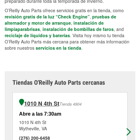
preparado durante toda la temporada de invierno.
O’Reilly Auto Parts ofrece servicios gratis en la tienda, como
revisión gratis de la luz “Check Engine”
,
pruebas de
alternador y motor de arranque
,
instalación de
limpiaparabrisas
,
instalación de bombillas de faros
, and
reciclaje de líquidos y baterías
. Visita hoy mismo tu tienda
O’Reilly Auto Parts más cercana para obtener más información
sobre nuestros
servicios en la tienda
.
Tiendas O'Reilly Auto Parts cercanas
1010 N 4th St
Tienda 4904
Abre a las 7:30am
Ab
1010 N 4th St
53
Wytheville, VA
Ab
(276) 200-6458
(2