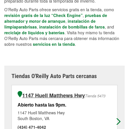
preparado durante toda la temporada de invierno.
O’Reilly Auto Parts ofrece servicios gratis en la tienda, como
revisión gratis de la luz “Check Engine”
,
pruebas de
alternador y motor de arranque
,
instalación de
limpiaparabrisas
,
instalación de bombillas de faros
, and
reciclaje de líquidos y baterías
. Visita hoy mismo tu tienda
O’Reilly Auto Parts más cercana para obtener más información
sobre nuestros
servicios en la tienda
.
Tiendas O'Reilly Auto Parts cercanas
1147 Huell Matthews Hwy
Tienda 5473
Abierto hasta las 9pm.
Ab
1147 Huell Matthews Hwy
51
South Boston, VA
Cla
(434) 471-4042
(4