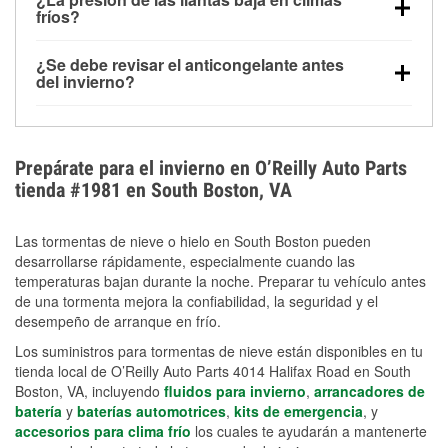
la congelación y ayuda a disolver la sal y la nieve
arranque.
fríos?
derretida en la carretera para mejorar la visibilidad.
Sí. La presión de las llantas normalmente disminuye
¿Se debe revisar el anticongelante antes
alrededor de 1 PSI por cada 10 °F que baja la
del invierno?
temperatura. Puedes obtener más información sobre
Sí. Una mezcla adecuada del anticongelante protege
la baja presión en invierno en nuestro artículo.
el motor contra la congelación, las grietas internas y
el sobrecalentamiento en condiciones de frío
Prepárate para el invierno en O’Reilly Auto Parts
extremo. Aprende cómo comprobar la protección
tienda #1981 en South Boston, VA
anticongelante en nuestra sección How-To.
Las tormentas de nieve o hielo en South Boston pueden
desarrollarse rápidamente, especialmente cuando las
temperaturas bajan durante la noche. Preparar tu vehículo antes
de una tormenta mejora la confiabilidad, la seguridad y el
desempeño de arranque en frío.
Los suministros para tormentas de nieve están disponibles en tu
tienda local de O’Reilly Auto Parts 4014 Halifax Road en South
Boston, VA, incluyendo
fluidos para invierno
,
arrancadores de
batería
y
baterías automotrices
,
kits de emergencia
, y
accesorios para clima frío
los cuales te ayudarán a mantenerte