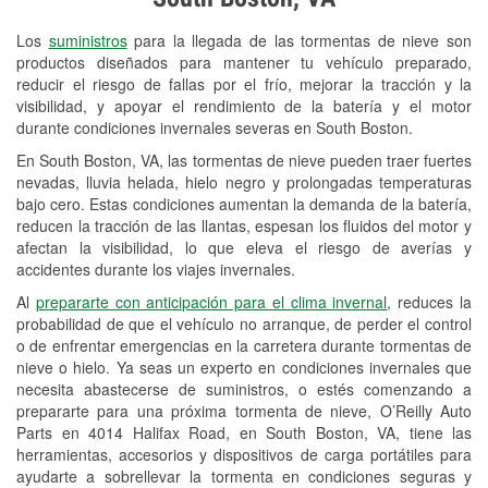
Revisión de la luz "Check Engine"
Los
suministros
para la llegada de las tormentas de nieve son
Reciclaje de baterías y aceite
productos diseñados para mantener tu vehículo preparado,
reducir el riesgo de fallas por el frío, mejorar la tracción y la
Instalación de bombillas de faros
visibilidad, y apoyar el rendimiento de la batería y el motor
Instalación de limpiaparabrisas
durante condiciones invernales severas en South Boston.
En South Boston, VA, las tormentas de nieve pueden traer fuertes
Programa de Préstamo de
nevadas, lluvia helada, hielo negro y prolongadas temperaturas
Herramientas
bajo cero. Estas condiciones aumentan la demanda de la batería,
reducen la tracción de las llantas, espesan los fluidos del motor y
Rectificación de tambores y discos de
afectan la visibilidad, lo que eleva el riesgo de averías y
freno
accidentes durante los viajes invernales.
Al
prepararte con anticipación para el clima invernal
, reduces la
Snowstorm Supplies
probabilidad de que el vehículo no arranque, de perder el control
o de enfrentar emergencias en la carretera durante tormentas de
Conoce más
nieve o hielo. Ya seas un experto en condiciones invernales que
necesita abastecerse de suministros, o estés comenzando a
prepararte para una próxima tormenta de nieve, O’Reilly Auto
Parts en 4014 Halifax Road, en South Boston, VA, tiene las
herramientas, accesorios y dispositivos de carga portátiles para
ayudarte a sobrellevar la tormenta en condiciones seguras y