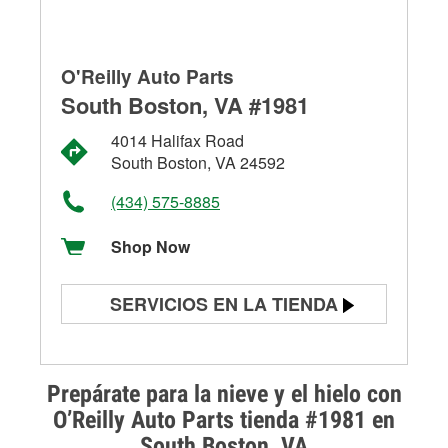
O'Reilly Auto Parts
South Boston, VA #1981
4014 Halifax Road
South Boston, VA 24592
(434) 575-8885
Shop Now
SERVICIOS EN LA TIENDA
Prueba de batería
Prueba de alternadores y
Prepárate para la nieve y el hielo con
arrancadores
O’Reilly Auto Parts tienda #1981 en
South Boston, VA