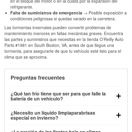
en el bloque del motor o en la culata por la expansión del
refrigerante.
Falta de suministros de emergencia
→ Posible exposición a
condiciones peligrosas si quedas varado en la carretera.
Las tormentas invernales pueden convertir problemas de
mantenimiento menores en fallas mecánicas graves. Encuentra
las partes y suministros que necesitas en la tienda O’Reilly Auto
Parts #1981 en South Boston, VA, antes de que llegue una
tormenta, para asegurarte de que tu vehículo esté listo para el
clima que se aproxima.
Preguntas frecuentes
¿Qué tan frío tiene que ser para que falle la
batería de un vehículo?
La capacidad de la batería comienza a disminuir por
¿Necesito un líquido limpiaparabrisas
debajo de los 32 °F y puede perder hasta la mitad de
especial en invierno?
su potencia de arranque cerca de los 0 °F, lo que
Sí. El líquido limpiaparabrisas para invierno resiste
aumenta la probabilidad de que el vehículo no
¿La presión de las llantas baja en climas