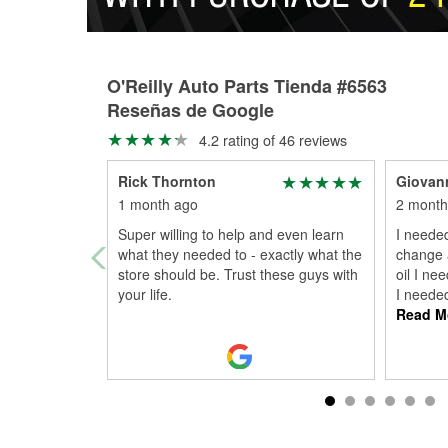
O'Reilly Auto Parts Tienda #6563
Reseñas de Google
4.2 rating of 46 reviews
Rick Thornton
Giovan
1 month ago
2 month
Super willing to help and even learn
I needed 
what they needed to - exactly what the
change a
store should be. Trust these guys with
oil I ne
your life.
I needed
Read M