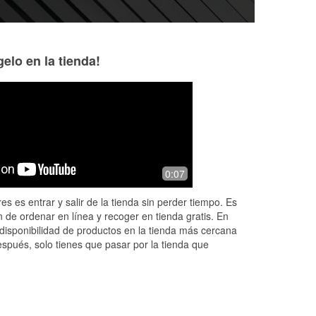
elo en la tienda!
Tracy Noah
Jacob Denham
8 months ago
8 months ago
Was told my alternator was bad and
Phillips was very h
0:07
the whole time it was my Battery
finding me a new ca
Otherwise no complaints
battery. I was als
es es entrar y salir de la tienda sin perder tiempo. Es
military discount 
 de ordenar en línea y recoger en tienda gratis. En
More
disponibilidad de productos en la tienda más cercana
espués, solo tienes que pasar por la tienda que