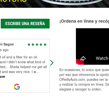
¡Ordena en línea y recóg
ESCRIBE UNA RESEÑA
ni Sagoe
Garland Williams
s ago
7 months ago
oil and a filter for an oil
Nice people and good service.
nd I didn’t know what kind of
eded… Sheila helped me get all
En ocasiones, lo único que quier
 and was very nice. I w
...
por eso que ofrecemos la opción
ore
OReillyAuto.com, puedes ver la 
y realizar tu compra en línea. D
elegiste y recoger tu orden.