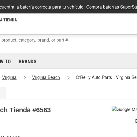
cuentra la batería correcta para tu vehículo.
Compra baterías SuperSta
LA TIENDA
W TO
BRANDS
Virginia
Virginia Beach
O'Reilly Auto Parts - Virginia 
each Tienda #6563