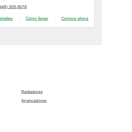
948) 205-8076
(757) 361-24
etalles
|
Cómo llegar
|
Compra ahora
Detalles
|
Radiadores
Arrancadores