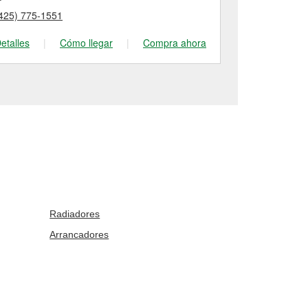
425) 775-1551
(425) 670-26
etalles
|
Cómo llegar
|
Compra ahora
Detalles
|
Radiadores
Arrancadores