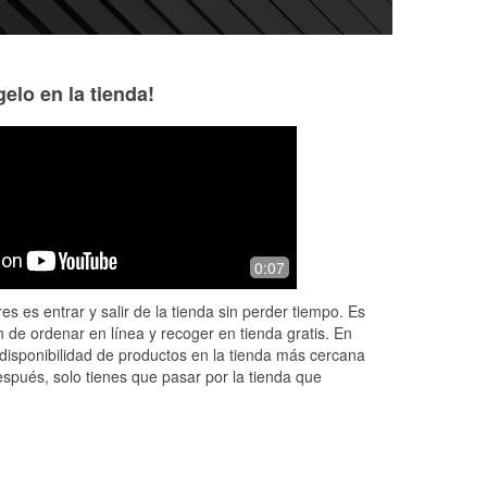
elo en la tienda!
Leslie Hamacher
Annie
3 months ago
7 months ago
ul.
Awesome staff, eager to help me solve
Amazing customer
0:07
a very mysterious situation.
associates were s
lso
helpful walking m
es es entrar y salir de la tienda sin perder tiempo. Es
.
change my car bat
 de ordenar en línea y recoger en tienda gratis. En
know what k
...
Rea
disponibilidad de productos en la tienda más cercana
espués, solo tienes que pasar por la tienda que