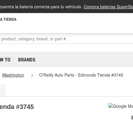
cuentra la batería correcta para tu vehículo.
Compra baterías SuperSta
LA TIENDA
W TO
BRANDS
Washington
O'Reilly Auto Parts - Edmonds Tienda #3745
ienda #3745