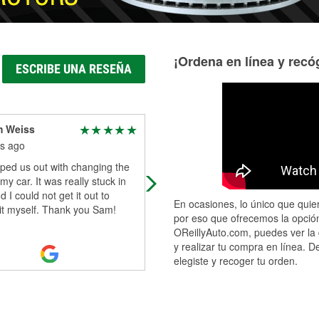
¡Ordena en línea y recóg
ESCRIBE UNA RESEÑA
 Weiss
Andrew Michels
s ago
3 months ago
ped us out with changing the
The manager, Luis, was super helpf
 my car. It was really stuck in
I needed a new car battery and he
d I could not get it out to
helped me find the right one and a
En ocasiones, lo único que quier
it myself. Thank you Sam!
came out and installed it for me fo
..
por eso que ofrecemos la opción
Read More
OReillyAuto.com, puedes ver la 
y realizar tu compra en línea. D
elegiste y recoger tu orden.