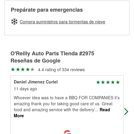
cerca de una de nuestras más de 1400 tiendas O'Reilly
medirán tus tambores o discos para determinar si pueden
Auto Parts que ofrecen este servicio, trae la manguera
Más información sobre el Programa de Préstamo de
ser rectificados con seguridad. Si tus tambores o discos no
Prepárate para emergencias
averiada o determina los acoplamientos y la longitud
Herramientas de O'Reilly
pueden ser reutilizados, podemos ayudarte a encontrar las
adecuados para que te construyamos una nueva. O'Reilly
partes de reemplazo correctas para tu reparación.
Compra suministros para tormentas de nieve
Auto Parts tiene las mangueras y los acoples adecuados
Rectificación de tambores y discos de freno
para reparar el sistema hidráulico de tu maquinaria
agrícola o de construcción.
Más información acerca del servicio de mangueras
O'Reilly Auto Parts Tienda #2975
hidráulicas a la medida en tu tienda local
Reseñas de Google
4.4 rating of 334 reviews
Daniel Jimenez Curiel
Chr
11 days ago
27 
Whoever idea was to have a BBQ FOR COMPANIES it’s
No 
amazing thank you for taking good care of us. Great
alw
food and amazing service with the delivery’
...
Read
Tha
More