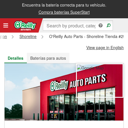
Encuentra la batería correcta para tu vehículo.
Recibe tu orden gratis al día siguiente o recógela en la tienda
Compra baterías SuperStart
gton
Shoreline
O'Reilly Auto Parts - Shoreline Tienda #29
View page in English
Detalles
Baterías para autos