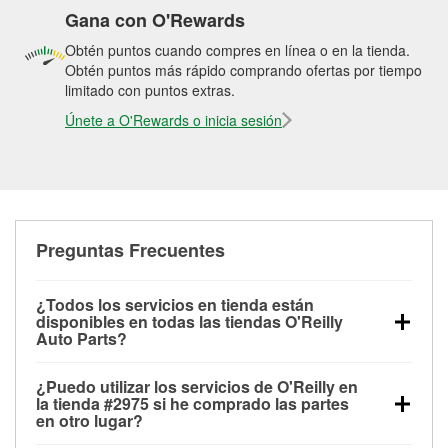
Gana con O'Rewards
Obtén puntos cuando compres en línea o en la tienda.
Obtén puntos más rápido comprando ofertas por tiempo
limitado con puntos extras.
Únete a O'Rewards o inicia sesión
Preguntas Frecuentes
¿Todos los servicios en tienda están
disponibles en todas las tiendas O'Reilly
Auto Parts?
Todos los servicios gratuitos de tienda, incluyendo
¿Puedo utilizar los servicios de O'Reilly en
las pruebas de batería, pruebas de alternador y
la tienda #2975 si he comprado las partes
motor de arranque, revisión de la luz “Check Engine”
en otro lugar?
con O'Reilly VeriScan® e instalación de