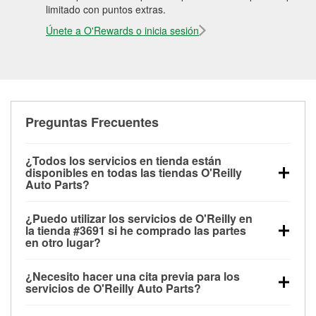
limitado con puntos extras.
Únete a O'Rewards o inicia sesión
Preguntas Frecuentes
¿Todos los servicios en tienda están
disponibles en todas las tiendas O'Reilly
Auto Parts?
Todos los servicios gratuitos de tienda, incluyendo
¿Puedo utilizar los servicios de O'Reilly en
las pruebas de batería, pruebas de alternador y
la tienda #3691 si he comprado las partes
motor de arranque, revisión de la luz “Check Engine”
en otro lugar?
con O'Reilly VeriScan® e instalación de
Puedes solicitar la mayoría de los servicios en tienda
limpiaparabrisas o bombillas, están disponibles en
¿Necesito hacer una cita previa para los
de O'Reilly Auto Parts que estén disponibles en la
todas las tiendas O'Reilly Auto Parts. La tienda
servicios de O'Reilly Auto Parts?
tienda #3691 de Kirkland, WA aunque hayas
O'Reilly #3691 de Kirkland, WA también ofrece
No es necesario agendar una cita para ninguno de
comprado las partes en otro sitio. Los servicios como