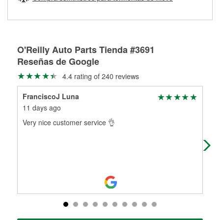
Más información sobre el Programa de Préstamo de
ser rectificados con seguridad. Si tus tambores o discos no
Herramientas de O'Reilly
pueden ser reutilizados, podemos ayudarte a encontrar las
partes de reemplazo correctas para tu reparación.
Rectificación de tambores y discos de freno
O'Reilly Auto Parts Tienda #3691
Reseñas de Google
4.4 rating of 240 reviews
FranciscoJ Luna
Eli
11 days ago
27 
Very nice customer service 👌
The
We 
jus