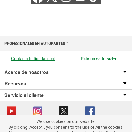
PROFESIONALES EN AUTOPARTES
®
Contacta tu tienda local
Estatus de tu orden
Acerca de nosotros
Recursos
Servicio al cliente
We use cookies on our website.
We use cookies on our website. By clicking "Accept", you consent
Copyright © 2008-2026 O’Reilly Auto Parts v OST_3.2.0.0.729 (3) cv1361
By clicking "Accept", you consent to the use of All the cookies.
to the use of All the cookies.
catalog_main