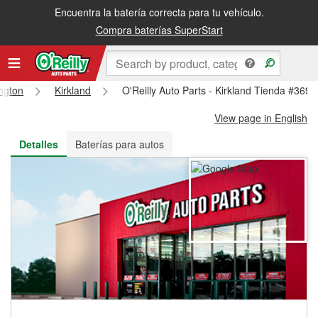
Encuentra la batería correcta para tu vehículo.
Recibe tu orden gratis al día siguiente o recógela en la tienda
Compra baterías SuperStart
ngton
Kirkland
O'Reilly Auto Parts - Kirkland Tienda #3691
View page in English
Detalles
Baterías para autos