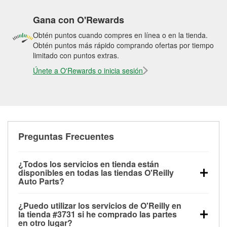
Gana con O'Rewards
Obtén puntos cuando compres en línea o en la tienda.
Obtén puntos más rápido comprando ofertas por tiempo
limitado con puntos extras.
Únete a O'Rewards o inicia sesión
Preguntas Frecuentes
¿Todos los servicios en tienda están
disponibles en todas las tiendas O'Reilly
Auto Parts?
Todos los servicios gratuitos de tienda, incluyendo
¿Puedo utilizar los servicios de O'Reilly en
las pruebas de batería, pruebas de alternador y
la tienda #3731 si he comprado las partes
motor de arranque, revisión de la luz “Check Engine”
en otro lugar?