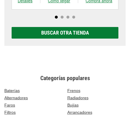
Detalles
|
Cómo llegar
|
Compra ahora
De
BUSCAR OTRA TIENDA
Categorías populares
Baterías
Frenos
Alternadores
Radiadores
Faros
Bujías
Filtros
Arrancadores