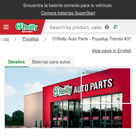
Encuentra la batería correcta para tu vehículo.
Recibe tu orden gratis al día siguiente o recógela en la tienda
Compra baterías SuperStart
ngton
Puyallup
O'Reilly Auto Parts - Puyallup Tienda #370
View page in English
Detalles
Baterías para autos