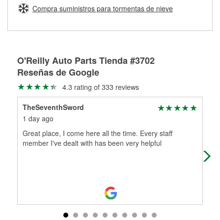
medirán tus tambores o discos para determinar si pueden
Compra suministros para tormentas de nieve
Más información sobre el Programa de Préstamo de
ser rectificados con seguridad. Si tus tambores o discos no
Herramientas de O'Reilly
pueden ser reutilizados, podemos ayudarte a encontrar las
partes de reemplazo correctas para tu reparación.
Rectificación de tambores y discos de freno
O'Reilly Auto Parts Tienda #3702
Reseñas de Google
4.3 rating of 333 reviews
TheSeventhSword
Gle
1 day ago
16 
Great place, I come here all the time. Every staff
The
member I've dealt with has been very helpful
ver