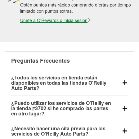
Obtén puntos más rápido comprando ofertas por tiempo
limitado con puntos extras.
Únete a O'Rewards o inicia sesión
Preguntas Frecuentes
¿Todos los servicios en tienda están
disponibles en todas las tiendas O'Reilly
Auto Parts?
Todos los servicios gratuitos de tienda, incluyendo
¿Puedo utilizar los servicios de O'Reilly en
las pruebas de batería, pruebas de alternador y
la tienda #3702 si he comprado las partes
motor de arranque, revisión de la luz “Check Engine”
en otro lugar?
con O'Reilly VeriScan® e instalación de
Puedes solicitar la mayoría de los servicios en tienda
limpiaparabrisas o bombillas, están disponibles en
¿Necesito hacer una cita previa para los
de O'Reilly Auto Parts que estén disponibles en la
todas las tiendas O'Reilly Auto Parts. La tienda
servicios de O'Reilly Auto Parts?
tienda #3702 de Puyallup, WA aunque hayas